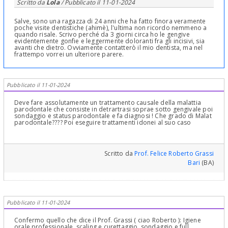
Scritto da
Lola
/ Pubblicato il
11-01-2024
Salve, sono una ragazza di 24 anni che ha fatto finora veramente
poche visite dentistiche (ahimè), l'ultima non ricordo nemmeno a
quando risale. Scrivo perché da 3 giorni circa ho le gengive
evidentemente gonfie e leggermente doloranti fra gli incisivi, sia
avanti che dietro. Ovviamente contatterò il mio dentista, ma nel
frattempo vorrei un ulteriore parere.
Pubblicato il 11-01-2024
Deve fare assolutamente un trattamento causale della malattia
parodontale che consiste in detrartrasi soprae sotto gengivale poi
sondaggio e status parodontale e fa diagnosi ! Che grado di Malat
parodontale???? Poi eseguire trattamenti idonei al suo caso
Scritto da
Prof. Felice Roberto Grassi
Bari
(BA)
Pubblicato il 11-01-2024
Confermo quello che dice il Prof. Grassi ( ciao Roberto ): Igiene
orale professionale, scaling e curettaggio, sondaggio e full