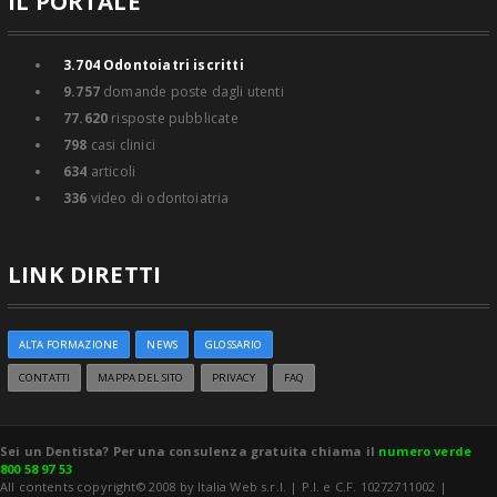
IL PORTALE
3.704
Odontoiatri iscritti
9.757
domande poste dagli utenti
77.620
risposte pubblicate
798
casi clinici
634
articoli
336
video di odontoiatria
LINK DIRETTI
ALTA FORMAZIONE
NEWS
GLOSSARIO
CONTATTI
MAPPA DEL SITO
PRIVACY
FAQ
Sei un Dentista? Per una consulenza gratuita chiama il
numero verde
800 58 97 53
All contents copyright© 2008 by Italia Web s.r.l. | P.I. e C.F. 10272711002 |