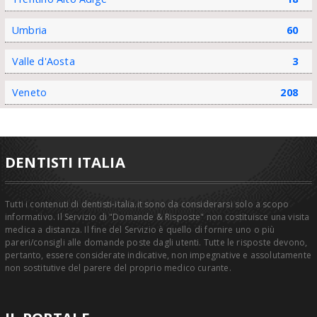
Umbria
60
Valle d'Aosta
3
Veneto
208
DENTISTI ITALIA
Tutti i contenuti di dentisti-italia.it sono da considerarsi solo a scopo
informativo. Il Servizio di "Domande & Risposte" non costituisce una visita
medica a distanza. Il fine del Servizio è quello di fornire uno o più
pareri/consigli alle domande poste dagli utenti. Tutte le risposte devono,
pertanto, essere considerate indicative, non impegnative e assolutamente
non sostitutive del parere del proprio medico curante.