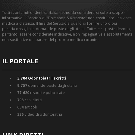
Tutti i contenuti di dentisti-italia.it sono da considerarsi solo a scopo
informativo. Il Servizio di "Domande & Risposte" non costituisce una visita
medica a distanza. Il fine del Servizio è quello di fornire uno o più
pareri/consigli alle domande poste dagli utenti. Tutte le risposte devono,
pertanto, essere considerate indicative, non impegnative e assolutamente
non sostitutive del parere del proprio medico curante.
IL PORTALE
3.704
Odontoiatri iscritti
9.757
domande poste dagli utenti
77.620
risposte pubblicate
798
casi clinici
634
articoli
336
video di odontoiatria