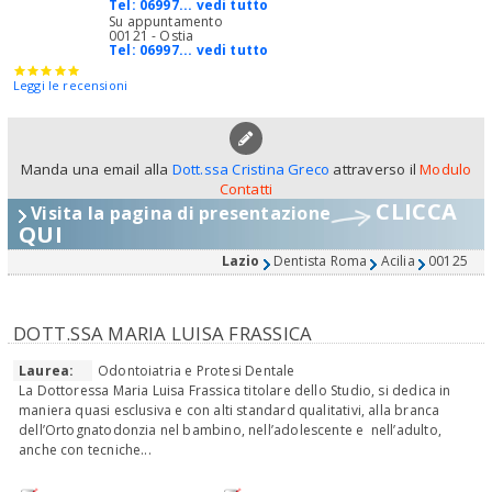
Tel:
06997... vedi tutto
Su appuntamento
00121 - Ostia
Tel:
06997... vedi tutto
Leggi le recensioni
Manda una email alla
Dott.ssa Cristina Greco
attraverso il
Modulo
Contatti
CLICCA
Visita la pagina di presentazione
QUI
Lazio
Dentista Roma
Acilia
00125
DOTT.SSA MARIA LUISA FRASSICA
Laurea:
Odontoiatria e Protesi Dentale
La Dottoressa Maria Luisa Frassica titolare dello Studio, si dedica in
maniera quasi esclusiva e con alti standard qualitativi, alla branca
dell’Ortognatodonzia nel bambino, nell’adolescente e nell’adulto,
anche con tecniche...