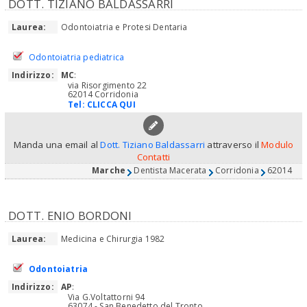
DOTT. TIZIANO BALDASSARRI
Laurea:
Odontoiatria e Protesi Dentaria
Odontoiatria pediatrica
Indirizzo:
MC
:
via Risorgimento 22
62014 Corridonia
Tel:
CLICCA QUI
Manda una email al
Dott. Tiziano Baldassarri
attraverso il
Modulo
Contatti
Marche
Dentista Macerata
Corridonia
62014
DOTT. ENIO BORDONI
Laurea:
Medicina e Chirurgia 1982
Odontoiatria
Indirizzo:
AP
:
Via G.Voltattorni 94
63074 - San Benedetto del Tronto