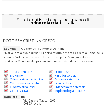
Studi dentistici che si occupano di
odontoiatria
in Italia
DOTT.SSA CRISTINA GRECO
Laurea:
Odontoiatria e Protesi Dentaria
"Dai valore al tuo sorriso" Il nostro studio dentistico è sito a Roma nella
zona di Acilia e vanta una delle strutture più all’avanguardia del
territorio. Salute orale, prevenzione ed estetica del sorriso sono...
Protesi dentarie
Endodonzia
Bruxismo
Parodontologia
Odontoiatria pediatrica
Faccette estetiche
Ortodonzia invisibile
Filler labbra
Odontoiatria laser
Sbiancamento dentale
Conservativa
Implantologia dentale
Indirizzo:
RM
:
Via Cesare Maccari 265
00125 - Acilia