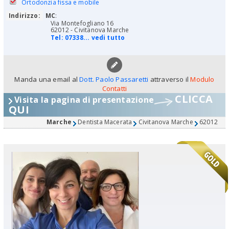
Ortodonzia fissa e mobile
Indirizzo:
MC
:
Via Montefogliano 16
62012 - Civitanova Marche
Tel:
07338... vedi tutto
Manda una email al
Dott. Paolo Passaretti
attraverso il
Modulo
Contatti
CLICCA
Visita la pagina di presentazione
QUI
Marche
Dentista Macerata
Civitanova Marche
62012