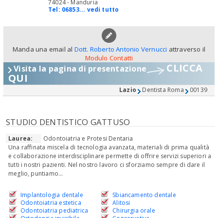
74024 - Manduria
Tel:
06853... vedi tutto
Manda una email al
Dott. Roberto Antonio Vernucci
attraverso il
Modulo Contatti
CLICCA
Visita la pagina di presentazione
QUI
Lazio
Dentista Roma
00139
STUDIO DENTISTICO GATTUSO
Laurea:
Odontoiatria e Protesi Dentaria
Una raffinata miscela di tecnologia avanzata, materiali di prima qualità
e collaborazione interdisciplinare permette di offrire servizi superiori a
tutti i nostri pazienti. Nel nostro lavoro ci sforziamo sempre di dare il
meglio, puntiamo...
Implantologia dentale
Sbiancamento dentale
Odontoiatria estetica
Alitosi
Odontoiatria pediatrica
Chirurgia orale