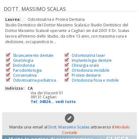
DOTT. MASSIMO SCALAS
Laurea:
Odontoiatria e Protesi Dentaria
Studio Dentistico del Dottor Massimo ScalasLo Studio Dentistico del
Dottor Massimo Scalasè operante a Cagliari sin dal 2001 Il Dr. Scalas
lavora all’interno dello Studio, da oltre 13 anni, con massima cura e
dedizione, occupandosi in...
Sbiancamento dentale
Odontoiatria laser
Gnatologia
Implantologia dentale
Endodonzia
Chirurgia orale
Parodontologia
Ortodonzia invisibile
Conservativa
Protesi dentarie
Odontoiatria pediatrica
Ortodonzia fissa e mobile
Indirizzo:
CA
:
Via dei Visconti 51
09131 Cagliari
Tel:
34826... vedi tutto
Manda una email al
Dott. Massimo Scalas
attraverso il
Modulo
Contatti
CLICCA