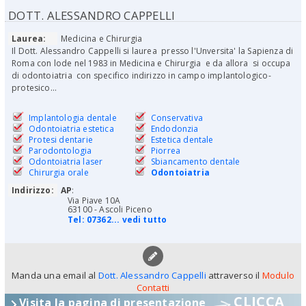
DOTT. ALESSANDRO CAPPELLI
Laurea:
Medicina e Chirurgia
Il Dott. Alessandro Cappelli si laurea presso l'Unversita' la Sapienza di
Roma con lode nel 1983 in Medicina e Chirurgia e da allora si occupa
di odontoiatria con specifico indirizzo in campo implantologico-
protesico...
Implantologia dentale
Conservativa
Odontoiatria estetica
Endodonzia
Protesi dentarie
Estetica dentale
Parodontologia
Piorrea
Odontoiatria laser
Sbiancamento dentale
Chirurgia orale
Odontoiatria
Indirizzo:
AP
:
Via Piave 10A
63100 - Ascoli Piceno
Tel:
07362... vedi tutto
Manda una email al
Dott. Alessandro Cappelli
attraverso il
Modulo
Contatti
CLICCA
Visita la pagina di presentazione