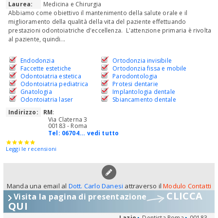
Laurea:
Medicina e Chirurgia
Abbiamo come obiettivo il mantenimento della salute orale e il
miglioramento della qualità della vita del paziente effettuando
prestazioni odontoiatriche d'eccellenza. L'attenzione primaria è rivolta
al paziente, quindi...
Endodonzia
Ortodonzia invisibile
Faccette estetiche
Ortodonzia fissa e mobile
Odontoiatria estetica
Parodontologia
Odontoiatria pediatrica
Protesi dentarie
Gnatologia
Implantologia dentale
Odontoiatria laser
Sbiancamento dentale
Indirizzo:
RM
:
Via Claterna 3
00183 - Roma
Tel:
06704... vedi tutto
Leggi le recensioni
Manda una email al
Dott. Carlo Danesi
attraverso il
Modulo Contatti
CLICCA
Visita la pagina di presentazione
QUI
Lazio
Dentista Roma
00183