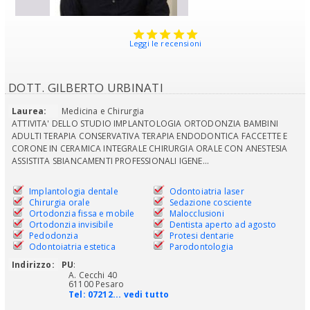
Leggi le recensioni
DOTT. GILBERTO URBINATI
Laurea:
Medicina e Chirurgia
ATTIVITA' DELLO STUDIO IMPLANTOLOGIA ORTODONZIA BAMBINI
ADULTI TERAPIA CONSERVATIVA TERAPIA ENDODONTICA FACCETTE E
CORONE IN CERAMICA INTEGRALE CHIRURGIA ORALE CON ANESTESIA
ASSISTITA SBIANCAMENTI PROFESSIONALI IGENE...
Implantologia dentale
Odontoiatria laser
Chirurgia orale
Sedazione cosciente
Ortodonzia fissa e mobile
Malocclusioni
Ortodonzia invisibile
Dentista aperto ad agosto
Pedodonzia
Protesi dentarie
Odontoiatria estetica
Parodontologia
Indirizzo:
PU
:
A. Cecchi 40
61100 Pesaro
Tel:
07212... vedi tutto