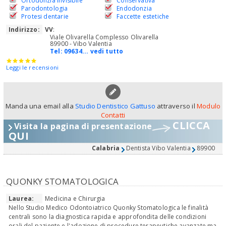
Ortodonzia invisibile
Conservativa
Parodontologia
Endodonzia
Protesi dentarie
Faccette estetiche
Indirizzo:
VV
:
Viale Olivarella Complesso Olivarella
89900 - Vibo Valentia
Tel:
09634... vedi tutto
Leggi le recensioni
Manda una email alla
Studio Dentistico Gattuso
attraverso il
Modulo
Contatti
CLICCA
Visita la pagina di presentazione
QUI
Calabria
Dentista Vibo Valentia
89900
QUONKY STOMATOLOGICA
Laurea:
Medicina e Chirurgia
Nello Studio Medico Odontoiatrico Quonky Stomatologica le finalità
centrali sono la diagnostica rapida e approfondita delle condizioni
orali del paziente e l'adozione di procedure terapeutiche avanzate ma