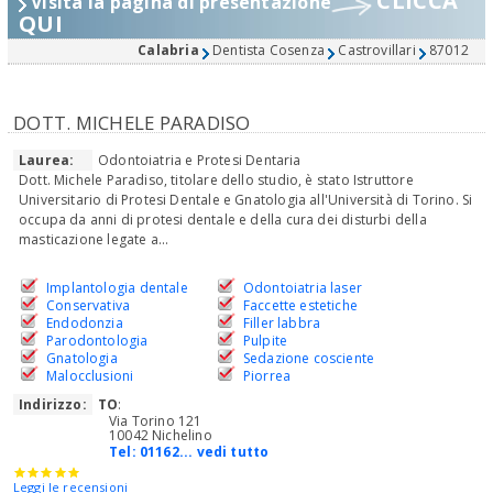
CLICCA
Visita la pagina di presentazione
QUI
Calabria
Dentista Cosenza
Castrovillari
87012
DOTT. MICHELE PARADISO
Laurea:
Odontoiatria e Protesi Dentaria
Dott. Michele Paradiso, titolare dello studio, è stato Istruttore
Universitario di Protesi Dentale e Gnatologia all'Università di Torino. Si
occupa da anni di protesi dentale e della cura dei disturbi della
masticazione legate a...
Implantologia dentale
Odontoiatria laser
Conservativa
Faccette estetiche
Endodonzia
Filler labbra
Parodontologia
Pulpite
Gnatologia
Sedazione cosciente
Malocclusioni
Piorrea
Indirizzo:
TO
:
Via Torino 121
10042 Nichelino
Tel:
01162... vedi tutto
Leggi le recensioni