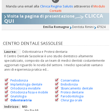
Manda una email alla
Clinica Regina Salutis
attraverso il
Modulo
Contatti
CLICCA
Visita la pagina di presentazione
QUI
Emilia Romagna
Dentista Rimini
47924
CENTRO DENTALE SASSOLESE
Laurea:
Odontoiatria e Protesi dentaria
Il Centro Dentale Sassolese è uno studio dentistico altamente
specializzato, composto da un team di medici dentisti costantemente
aggiornati riguardo le novità del settore. I medici specialisti vantano
anni di esperienza pratica ed...
Pedodonzia
Conservativa
Implantologia dentale
Endodonzia
Ortodonzia invisibile
Sbiancamento dentale
Ortodonzia fissa e mobile
Protesi dentarie
Gnatologia
Parodontologia
Odontoiatria
Chirurgia orale
Indirizzo:
MO
:
Via Pia 68