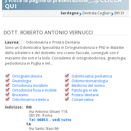
Visita la pagina di presentazione
QUI
Sardegna
Dentista Cagliari
09131
DOTT. ROBERTO ANTONIO VERNUCCI
Laurea:
Odontoiatria e Protesi Dentaria
Sono un Odontoiatra Specialista in Ortognatodonzia e PhD in Malattie
dello scheletro e del distretto oro-cranio-facciale, conseguiti con il
massimo dei voti e la lode. Consulente di ortognatodonzia, gnatologia,
pedodonzia in Puglia e nel...
Ortognatodonzia
Odontoiatria pediatrica
Gnatologia
Odontostomatologia
Ortodonzia invisibile
Medicina del sonno
Ortodonzia fissa e mobile
Patologia orale
Bruxismo
Protesi dentarie
Odontoiatria estetica
Conservativa
Indirizzo:
RM
:
Via Antonio Silvani 118
00139 - Roma
Tel:
06853... vedi tutto
TA
:
Via Santo Stasi 66