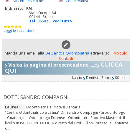
Faccette estetiche
Conservativa
Indirizzo:
RM
:
Viale Europa 64
00144 - Roma
Tel:
06592... vedi tutto
Leggi le recensioni
Manda una email alla
De Sanctis Odontoiatria
attraverso il
Modulo
Contatti
CLICCA
Visita la pagina di presentazione
QUI
Lazio
Dentista Roma
00144
DOTT. SANDRO COMPAGNI
Laurea:
Odontoiatria e Protesi Dentaria
"Centro Odontoiatrico a Latina" Dr. Sandro Compagni Parodontologo
- Gnatologo - Odontologo Forense - Odontoiatra Sportivo Master di II
livello in PARODONTOLOGIA diretto dal Prof. Pilloni, presso la Sapienza
di...