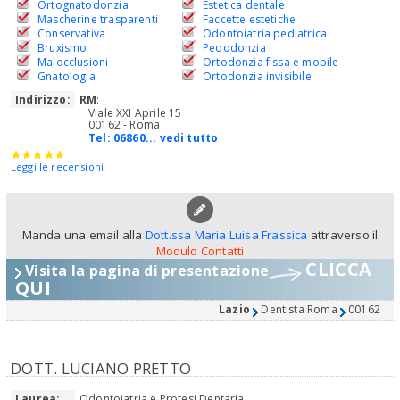
Ortognatodonzia
Estetica dentale
Mascherine trasparenti
Faccette estetiche
Conservativa
Odontoiatria pediatrica
Bruxismo
Pedodonzia
Malocclusioni
Ortodonzia fissa e mobile
Gnatologia
Ortodonzia invisibile
Indirizzo:
RM
:
Viale XXI Aprile 15
00162 - Roma
Tel:
06860... vedi tutto
Leggi le recensioni
Manda una email alla
Dott.ssa Maria Luisa Frassica
attraverso il
Modulo Contatti
CLICCA
Visita la pagina di presentazione
QUI
Lazio
Dentista Roma
00162
DOTT. LUCIANO PRETTO
Laurea:
Odontoiatria e Protesi Dentaria