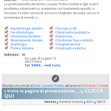
La professionalità del dottor Luciano Pretto risolverà ogni vostro
problema odontoiatrico, aiutandovi con trattamenti specifici a
ritrovare il vostro sorriso!Il sorriso è il biglietto da visita con cui vi
presentate al mondo e...
Implantologia dentale
Chirurgia orale
Parodontologia
Odontoiatria pediatrica
Ortodonzia invisibile
Endodonzia
Sbiancamento dentale
Ortodonzia fissa e mobile
Gnatologia
Ortognatodonzia
Protesi dentarie
Odontoiatria estetica
Indirizzo:
VI
:
Via Lago di Lugano 15
36015 Schio
Tel:
04455... vedi tutto
Manda una email al
Dott. Luciano Pretto
attraverso il
Modulo Contatti
CLICCA
Visita la pagina di presentazione
QUI
Veneto
Dentista Vicenza
Schio
36015