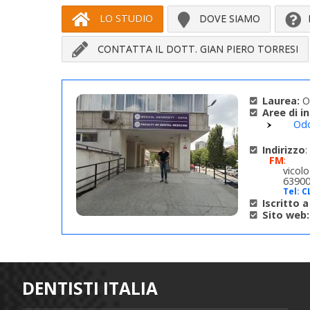
LO STUDIO
DOVE SIAMO
CONTATTA IL DOTT. GIAN PIERO TORRESI
Laurea:
Od
Aree di i
Odo
Indirizzo
:
FM
:
vicolo
63900
Tel:
C
Iscritto a 
Sito web:
DENTISTI ITALIA