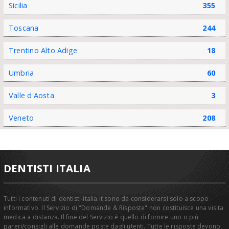
Sicilia
355
Toscana
244
Trentino Alto Adige
18
Umbria
60
Valle d'Aosta
3
Veneto
208
DENTISTI ITALIA
Tutti i contenuti di dentisti-italia.it sono da considerarsi solo a scopo
informativo. Il Servizio di "Domande & Risposte" non costituisce una visita
medica a distanza. Il fine del Servizio è quello di fornire uno o più
pareri/consigli alle domande poste dagli utenti. Tutte le risposte devono,