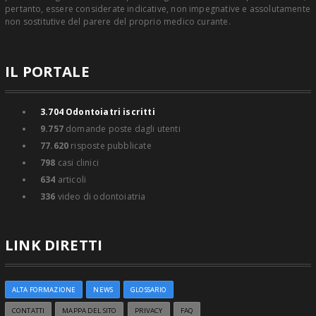
pertanto, essere considerate indicative, non impegnative e assolutamente
non sostitutive del parere del proprio medico curante.
IL PORTALE
3.704
Odontoiatri iscritti
9.757
domande poste dagli utenti
77.620
risposte pubblicate
798
casi clinici
634
articoli
336
video di odontoiatria
LINK DIRETTI
ALTA FORMAZIONE
NEWS
GLOSSARIO
CONTATTI
MAPPA DEL SITO
PRIVACY
FAQ