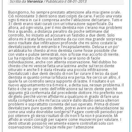
Scritto da
Veronica
/ Pubblicato il
08-01-2013
Buongiorno, ho sempre prestato attenzione alla mia igiene orale.
Ciò nonostante 3 denti sono stati colpiti da carie. Faccio una visita
ogni 6 mesi in cui è compresa anche l'ablazione del tartaro. Tutti e
3 i denti erano stati curati con un'otturazione superficiale. Da
allora, ad ogni visita, per il mio dentista non c'erano mai problemi
fino a quando, a distanza peraltro da poche settimane dal
controllo, ho iniziato ad accusare un fastidio a due denti. Solo
allora mi è stata fatta una lastrina da cui con mia grande sorpresa
sono risultate due infiltrazioni profonde che mi sono costate la
devitalizzazione di entrambi e l'incapsulamento. Delusa e un po'
arrabbiata ho chiesto al mio dentista come fosse possibile che
con visite e pulizie semestrali, non si fosse mai accorto di niente.
Lui ha risposto che non sempre le carie sono di facile
individuazione, anche con attenta osservazione. Nel dubbio ho
chiesto che mi venisse fatta una lastrina anche sul terzo dente
otturato e anche lì è stata rilevata una piccola infiltrazione.
Devitalizzati i due denti decido di non far curare il terzo da quel
dentista in quanto ormai la fiducia era persa. Ne cerco un altro, il
quale fa un controllo senza supporto di lastre. Il risultato è un
nuovo appuntamento tra 6 mesi e, a detta sua, nessun problema. Il
fatto è che so per certo dell'infiltrazione sul terzo dente perchè
appunto già confermata dal precedente dottore. Ho preferito non
dirglielo perchè vorrei affidarmi a qualcuno in grado di fare una
visita completa e che mi faccia uscire dallo studio senza ulteriori
problemi e soprattutto convinta del suo operato. Prima di dover
devitalizzare pure questo dente, potrei avere una delucidazione su
come una visita dovrebbe svolgersi? Pagare controlli periodici per
poi ottenere gli stessi risultati di chi non li fa non è piacevole. Mi
affido ai vostri consigli per sapere come muovermi per valutare. I
denti otturati possono veramente essere controllati solo con
osservazione clinica? Grazie mille per l'attenzione