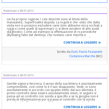
Pubblicato il 08-01-2013
Lei ha proprio ragione. I casi descritti sono al limite della
malasanità.. Superficialità stupida. La regola è che -visto che dalla
visita non si possono escludere carie (non abbiamo mica occhiali a
raggi-x come quelli di superman)- ci si deve avvalere di altri ausili
diagnostici. Come ad esempio la effettuazione di rx periodiche
(Bytewing fatte dal dentista, che rivelano carie minime e
soprattutto permettono di vedere quasi sempre lo stato di
conservazione di una cura precedente) da fare a seconda della
CONTINUA A LEGGERE
presunta cariorecettività, ovvero una volta l''ano mediamente ma
anche più spesso se necessario (si tratta di pochissimi raggi,
l'equivalente di una mattinata in Sardegna al sole per abbronzarsi)
Scritto da
Dott. Paolo Passaretti
che permette di evitare, intercettando precocemente la carie, di
Civitanova Marche
(MC)
effettuare DEVITALIZZAZIONI mutilanti per il dente e
estremamente costose. Oppure l'uso del LASER diagnostico, per la
spiegazione del quale la rimando ad un mo articolo qui nel sito o
nel mio.. Quindi, come dicevo, il vero scopo è che se le carie
devono proprio uscir fuori, con i controlli semestrali e le rx o il
laser etc, le si deve intercettare piu precocemente possibile
Pubblicato il 08-01-2013
perchè così la cura sarà minimale, mininvasiva, indolore, durerà
tantissimo e costerà poco. E si eviteranno devitalizzazioni che si
rendono necessarie ogni volta che compaiono i SINTOMI. Già è
Gentile signora Veronica, il senso della sua lettera è assolutamente
tardi, e per questo le persone accurate come lei vanno
comprensibile, così come lo è il suo disappunto. Vede, io sono
periodicamente a farsi controllare senza aspettare i sintomi. Allo
assolutamente in accordo con quanto detto dal suo dentista, il
scopo di NON rimanere buggerati, e questo non deve accadere.
primo controllo deve essere assolutamente visivo, in seguito si
Ma il vero problema forse nel suo caso è stato un altro: i tre denti
passa ad un controllo con sonda a specillo e se la gengiva non è
curati così male da dover essere poi devitalizzati etc. Ma era un
preda di infiammazione poi si passa al controllo con la sonda
laureato o un abusivo o peggio un low cost???
parodontale. Tranne che per l'ultimo passaggio si tratta di un
esame non invasivo, e di solito consente di scremare la quasi
CONTINUA A LEGGERE
totalità dei casi di carie primaria o recidiva. Il passare ad un esame