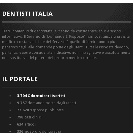
DENTISTI ITALIA
Tutti i contenuti di dentisti-italia.it sono da considerarsi solo a scopo
informativo. Il Servizio di "Domande & Risposte" non costituisce una visita
medica a distanza. Il fine del Servizio è quello di fornire uno o più
pareri/consigli alle domande poste dagli utenti. Tutte le risposte devono,
pertanto, essere considerate indicative, non impegnative e assolutamente
non sostitutive del parere del proprio medico curante.
IL PORTALE
3.704
Odontoiatri iscritti
9.757
domande poste dagli utenti
77.620
risposte pubblicate
798
casi clinici
634
articoli
336
video di odontoiatria