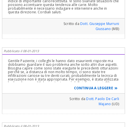
indice di importante cariorecettività. Vi sono svariate situazioni che
possono accentuare questa tendenza alle carie. Molto
probabilmente è necessario indagare e intervenire anche in
questa direzione. Cordiali saluti.
Scritto da
Dott. Giuseppe Murruni
Giussano
(MB)
Pubblicato il 08-01-2013
Gentile Paziente, i colleghi le hanno dato esaurienti risposte ma
dobbiamo guardare il suo problema anche sotto altri due aspetti.
Bisogna capire come sono state eseguite le precedenti otturazioni
perchè se, a distanza di non molto tempo, ci sono state tre
infiltrazioni cariose su tre denti curati, probabilmente la tecnica di
esecuzione non è stata appropriata. Per esempio, è stata utilizzata
la diga di gomma? Sul mio sito, troverà delle informazioni. Oltre a
curare le carie, queste bisogna riuscire a prevenirle, proprio per
CONTINUA A LEGGERE
non trovarsi nella sua situazione. Questo si può fare molto bene
con dei test salivari da eseguirsi quando la carie ancora non si è
manifestata e sempre sul mio sito troverà alcune informazioni.
Scritto da
Dott. Paolo De Carli
Cordialmente
Majano
(UD)
Pubblicato il 08-01-2013