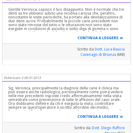
Gentile Veronica, capisco il Suo disappunto. Non è normale che tre
denti su tre abbiano subito una recidiva cariosa che, peraltro,
nonostante le visite periodiche, ha portato alla devitalizzazione di
due denti su tre. Probabilmente le piccole carie precedenti non
sono state rimosse del tutto o le otturazioni non sono state
eseguite in condizioni di asciutto e sotto diga di gomma o sono
state eseguite lasciando debordanze e/o gradini che hanno
portato alla recidiva. Le auguro di trovare nel Suo prossimo
CONTINUA A LEGGERE
dentista la fiducia che va cercando. Cordialmente Dr. Luca Baucia
Scritto da
Dott. Luca Baucia
Cavenago di Brianza
(MB)
Pubblicato il 08-01-2013
Sig. Veronica, principalmente la diagnosi della carie è clinica ma
può essere anche radiologica, personalmente come potrà vedere
nelle mie precedenti risposte credo affermativamente nella visita
semestrale come prevenzione di tutte le affezioni del cavo orale.
Ora dobbiamo definire da chi è eseguita la visita, controllare
sempre se quest’operatore è iscritto all’ordine dei medici,
l’assistente alla poltrona non laureata, che impropriamente a volte
esegue la pulizia dei denti, non è uno specialista e nemmeno
CONTINUA A LEGGERE
l’igienista dentale può fare diagnosi di carie, perché la diagnosi è
un atto medico di pertinenza dei dottori iscritti all’ordine. Oggi
alcuni professionisti sono portati a confondere la visita con il
Scritto da
Dott. Diego Ruffoni
preventivo e questo succede soprattutto quando ritroviamo la