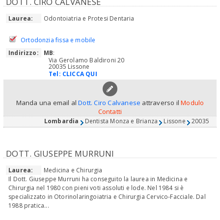
DOTT. CIRO CALVANESE
Laurea:
Odontoiatria e Protesi Dentaria
Ortodonzia fissa e mobile
Indirizzo:
MB
:
Via Gerolamo Baldironi 20
20035 Lissone
Tel:
CLICCA QUI
Manda una email al
Dott. Ciro Calvanese
attraverso il
Modulo
Contatti
Lombardia
Dentista Monza e Brianza
Lissone
20035
DOTT. GIUSEPPE MURRUNI
Laurea:
Medicina e Chirurgia
Il Dott. Giuseppe Murruni ha conseguito la laurea in Medicina e
Chirurgia nel 1980 con pieni voti assoluti e lode. Nel 1984 si è
specializzato in Otorinolaringoiatria e Chirurgia Cervico-Facciale. Dal
1988 pratica...