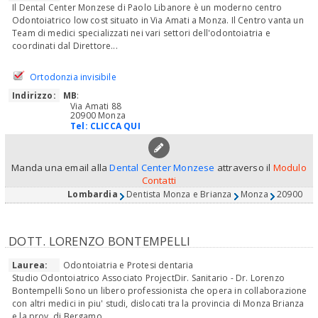
Il Dental Center Monzese di Paolo Libanore è un moderno centro
Odontoiatrico low cost situato in Via Amati a Monza. Il Centro vanta un
Team di medici specializzati nei vari settori dell'odontoiatria e
coordinati dal Direttore...
Ortodonzia invisibile
Indirizzo:
MB
:
Via Amati 88
20900 Monza
Tel:
CLICCA QUI
Manda una email alla
Dental Center Monzese
attraverso il
Modulo
Contatti
Lombardia
Dentista Monza e Brianza
Monza
20900
DOTT. LORENZO BONTEMPELLI
Laurea:
Odontoiatria e Protesi dentaria
Studio Odontoiatrico Associato ProjectDir. Sanitario - Dr. Lorenzo
Bontempelli Sono un libero professionista che opera in collaborazione
con altri medici in piu' studi, dislocati tra la provincia di Monza Brianza
e la prov. di Bergamo,...