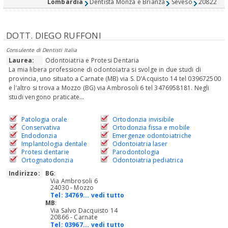
Lombardia
Dentista Monza e Brianza
Seveso
20822
DOTT. DIEGO RUFFONI
Consulente di Dentisti Italia
Laurea:
Odontoiatria e Protesi Dentaria
La mia libera professione di odontoiatra si svolge in due studi di
provincia, uno situato a Carnate (MB) via S. D’Acquisto 14 tel 039672500
e l’altro si trova a Mozzo (BG) via Ambrosoli 6 tel 3476958181. Negli
studi vengono praticate...
Patologia orale
Ortodonzia invisibile
Conservativa
Ortodonzia fissa e mobile
Endodonzia
Emergenze odontoiatriche
Implantologia dentale
Odontoiatria laser
Protesi dentarie
Parodontologia
Ortognatodonzia
Odontoiatria pediatrica
Indirizzo:
BG
:
Via Ambrosoli 6
24030 - Mozzo
Tel:
34769... vedi tutto
MB
:
Via Salvo Dacquisto 14
20866 - Carnate
Tel:
03967... vedi tutto