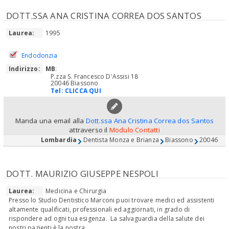
DOTT.SSA ANA CRISTINA CORREA DOS SANTOS
Laurea:
1995
Endodonzia
Indirizzo:
MB
:
P.zza S. Francesco D'Assisi 18
20046 Biassono
Tel:
CLICCA QUI
Manda una email alla
Dott.ssa Ana Cristina Correa dos Santos
attraverso il
Modulo Contatti
Lombardia
Dentista Monza e Brianza
Biassono
20046
DOTT. MAURIZIO GIUSEPPE NESPOLI
Laurea:
Medicina e Chirurgia
Presso lo Studio Dentistico Marconi puoi trovare medici ed assistenti
altamente qualificati, professionali ed aggiornati, in grado di
rispondere ad ogni tua esigenza. La salvaguardia della salute dei
nostri pazienti è la nostra...