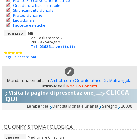
Pronto Soccorso Odontoiatrico
Ortodonzia fissa e mobile
Sbiancamento dentale
Protesi dentarie
Endodonzia
Faccette estetiche
Indirizzo:
MB
:
via Tagliamento 7
20038 - Seregno
Tel:
03623... vedi tutto
Leggi le recensioni
Manda una email alla
Ambulatorio Odontoiatrico Dr. Matrangola
attraverso il
Modulo Contatti
CLICCA
Visita la pagina di presentazione
QUI
Lombardia
Dentista Monza e Brianza
Seregno
20038
QUONKY STOMATOLOGICA
Laurea:
Medicina e Chirurgia