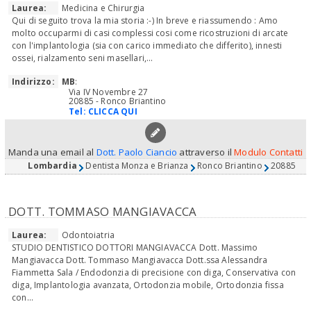
Laurea:
Medicina e Chirurgia
Qui di seguito trova la mia storia :-) In breve e riassumendo : Amo
molto occuparmi di casi complessi cosi come ricostruzioni di arcate
con l'implantologia (sia con carico immediato che differito), innesti
ossei, rialzamento seni masellari,...
Indirizzo:
MB
:
Via IV Novembre 27
20885 - Ronco Briantino
Tel:
CLICCA QUI
Manda una email al
Dott. Paolo Ciancio
attraverso il
Modulo Contatti
Lombardia
Dentista Monza e Brianza
Ronco Briantino
20885
DOTT. TOMMASO MANGIAVACCA
Laurea:
Odontoiatria
STUDIO DENTISTICO DOTTORI MANGIAVACCA Dott. Massimo
Mangiavacca Dott. Tommaso Mangiavacca Dott.ssa Alessandra
Fiammetta Sala / Endodonzia di precisione con diga, Conservativa con
diga, Implantologia avanzata, Ortodonzia mobile, Ortodonzia fissa
con...