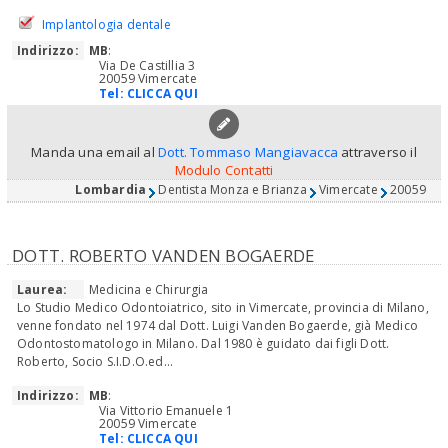
Implantologia dentale
Indirizzo:
MB
:
Via De Castillia 3
20059 Vimercate
Tel:
CLICCA QUI
Manda una email al
Dott. Tommaso Mangiavacca
attraverso il
Modulo Contatti
Lombardia
Dentista Monza e Brianza
Vimercate
20059
DOTT. ROBERTO VANDEN BOGAERDE
Laurea:
Medicina e Chirurgia
Lo Studio Medico Odontoiatrico, sito in Vimercate, provincia di Milano,
venne fondato nel 1974 dal Dott. Luigi Vanden Bogaerde, già Medico
Odontostomatologo in Milano. Dal 1980 è guidato dai figli Dott.
Roberto, Socio S.I.D.O.ed...
Indirizzo:
MB
:
Via Vittorio Emanuele 1
20059 Vimercate
Tel:
CLICCA QUI