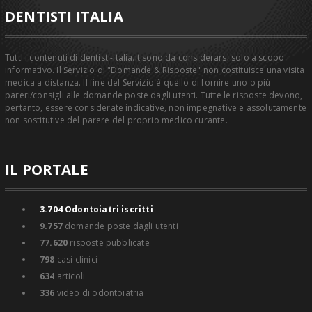
DENTISTI ITALIA
Tutti i contenuti di dentisti-italia.it sono da considerarsi solo a scopo
informativo. Il Servizio di "Domande & Risposte" non costituisce una visita
medica a distanza. Il fine del Servizio è quello di fornire uno o più
pareri/consigli alle domande poste dagli utenti. Tutte le risposte devono,
pertanto, essere considerate indicative, non impegnative e assolutamente
non sostitutive del parere del proprio medico curante.
IL PORTALE
3.704
Odontoiatri iscritti
9.757
domande poste dagli utenti
77.620
risposte pubblicate
798
casi clinici
634
articoli
336
video di odontoiatria