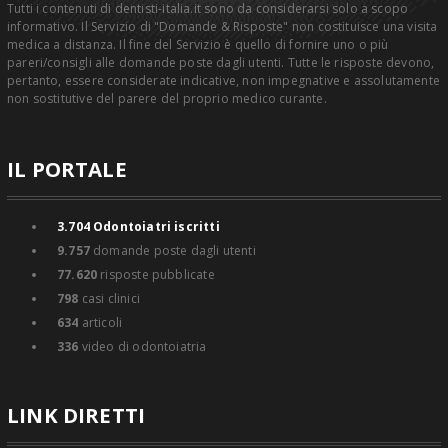
Tutti i contenuti di dentisti-italia.it sono da considerarsi solo a scopo
informativo. Il Servizio di "Domande & Risposte" non costituisce una visita
medica a distanza. Il fine del Servizio è quello di fornire uno o più
pareri/consigli alle domande poste dagli utenti. Tutte le risposte devono,
pertanto, essere considerate indicative, non impegnative e assolutamente
non sostitutive del parere del proprio medico curante.
IL PORTALE
3.704
Odontoiatri iscritti
9.757
domande poste dagli utenti
77.620
risposte pubblicate
798
casi clinici
634
articoli
336
video di odontoiatria
LINK DIRETTI