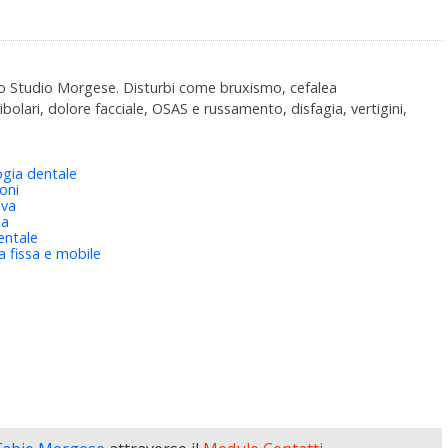
llo Studio Morgese. Disturbi come bruxismo, cefalea
olari, dolore facciale, OSAS e russamento, disfagia, vertigini,
ogia dentale
oni
iva
ia
entale
 fissa e mobile