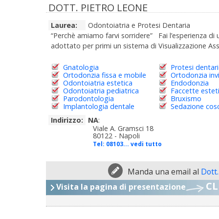
DOTT. PIETRO LEONE
Laurea:
Odontoiatria e Protesi Dentaria
“Perchè amiamo farvi sorridere” Fai l’esperienza di
adottato per primi un sistema di Visualizzazione Assi
Gnatologia
Protesi dentar
Ortodonzia fissa e mobile
Ortodonzia invi
Odontoiatria estetica
Endodonzia
Odontoiatria pediatrica
Faccette estet
Parodontologia
Bruxismo
Implantologia dentale
Sedazione cos
Indirizzo:
NA
:
Viale A. Gramsci 18
80122 - Napoli
Tel:
08103... vedi tutto
Manda una email al
Dott
CL
Visita la pagina di presentazione