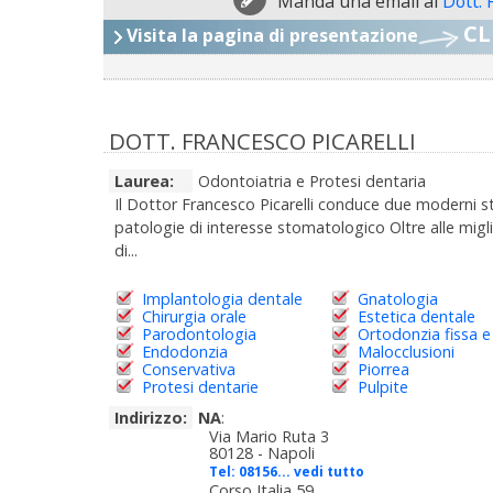
Manda una email al
Dott.
CL
Visita la pagina di presentazione
DOTT. FRANCESCO PICARELLI
Laurea:
Odontoiatria e Protesi dentaria
Il Dottor Francesco Picarelli conduce due moderni stud
patologie di interesse stomatologico Oltre alle miglio
di...
Implantologia dentale
Gnatologia
Chirurgia orale
Estetica dentale
Parodontologia
Ortodonzia fissa e
Endodonzia
Malocclusioni
Conservativa
Piorrea
Protesi dentarie
Pulpite
Indirizzo:
NA
:
Via Mario Ruta 3
80128 - Napoli
Tel:
08156... vedi tutto
Corso Italia 59