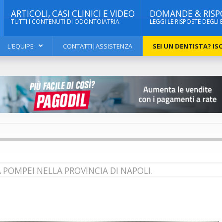
ARTICOLI, CASI CLINICI E VIDEO
DOMANDE & RISP
TUTTI I CONTENUTI DI ODONTOIATRIA
LEGGI LE RISPOSTE DEGLI 
L'EQUIPE
CONTATTI|ASSISTENZA
SEI UN DENTISTA? ISC
 POMPEI NELLA PROVINCIA DI NAPOLI.