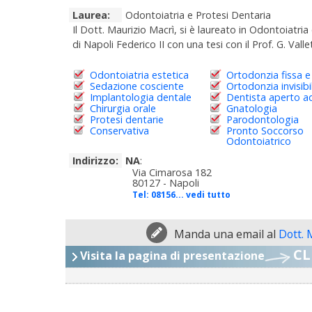
Laurea:
Odontoiatria e Protesi Dentaria
Il Dott. Maurizio Macrì, si è laureato in Odontoiatria
di Napoli Federico II con una tesi con il Prof. G. Vall
Odontoiatria estetica
Ortodonzia fissa e
Sedazione cosciente
Ortodonzia invisibi
Implantologia dentale
Dentista aperto a
Chirurgia orale
Gnatologia
Protesi dentarie
Parodontologia
Conservativa
Pronto Soccorso
Odontoiatrico
Indirizzo:
NA
:
Via Cimarosa 182
80127 - Napoli
Tel:
08156... vedi tutto
Manda una email al
Dott. 
CL
Visita la pagina di presentazione