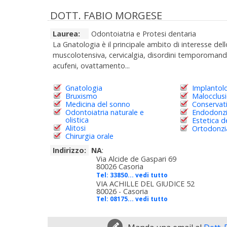
DOTT. FABIO MORGESE
Laurea:
Odontoiatria e Protesi dentaria
La Gnatologia è il principale ambito di interesse de
muscolotensiva, cervicalgia, disordini temporomandib
acufeni, ovattamento...
Gnatologia
Implantol
Bruxismo
Malocclusi
Medicina del sonno
Conservat
Odontoiatria naturale e
Endodonz
olistica
Estetica d
Alitosi
Ortodonzia
Chirurgia orale
Indirizzo:
NA
:
Via Alcide de Gaspari 69
80026 Casoria
Tel:
33850... vedi tutto
VIA ACHILLE DEL GIUDICE 52
80026 - Casoria
Tel:
08175... vedi tutto