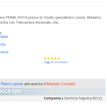
 una PRIMA VISITA presso lo Studio specialistico Leone. Abbiamo
stita con Telecamera Intraorale, che...
ie
sibile
iche
ciente
Leggi le recensioni
. Pietro Leone
attraverso il
Modulo Contatti
ICCA QUI
Campania
Dentista Napoli
80122