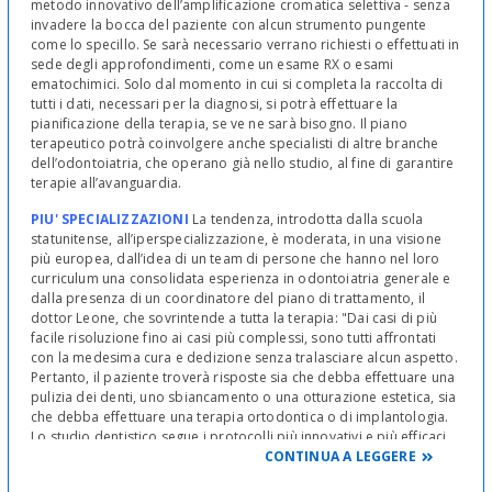
metodo innovativo dell’amplificazione cromatica selettiva - senza
invadere la bocca del paziente con alcun strumento pungente
come lo specillo. Se sarà necessario verrano richiesti o effettuati in
sede degli approfondimenti, come un esame RX o esami
ematochimici. Solo dal momento in cui si completa la raccolta di
tutti i dati, necessari per la diagnosi, si potrà effettuare la
pianificazione della terapia, se ve ne sarà bisogno. Il piano
terapeutico potrà coinvolgere anche specialisti di altre branche
dell’odontoiatria, che operano già nello studio, al fine di garantire
terapie all’avanguardia.
PIU' SPECIALIZZAZIONI
La tendenza, introdotta dalla scuola
statunitense, all’iperspecializzazione, è moderata, in una visione
più europea, dall’idea di un team di persone che hanno nel loro
curriculum una consolidata esperienza in odontoiatria generale e
dalla presenza di un coordinatore del piano di trattamento, il
dottor Leone, che sovrintende a tutta la terapia: "Dai casi di più
facile risoluzione fino ai casi più complessi, sono tutti affrontati
con la medesima cura e dedizione senza tralasciare alcun aspetto.
Pertanto, il paziente troverà risposte sia che debba effettuare una
pulizia dei denti, uno sbiancamento o una otturazione estetica, sia
che debba effettuare una terapia ortodontica o di implantologia.
Lo studio dentistico segue i protocolli più innovativi e più efficaci
nella terapia e nel mantenimento della salute orale dei pazienti
CONTINUA A LEGGERE
che si affidano alle nostre cure". Per maggiori info visita il sito