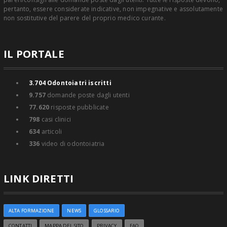
pertanto, essere considerate indicative, non impegnative e assolutamente
non sostitutive del parere del proprio medico curante.
IL PORTALE
3.704
Odontoiatri iscritti
9.757
domande poste dagli utenti
77.620
risposte pubblicate
798
casi clinici
634
articoli
336
video di odontoiatria
LINK DIRETTI
ALTA FORMAZIONE
NEWS
GLOSSARIO
CONTATTI
MAPPA DEL SITO
PRIVACY
FAQ