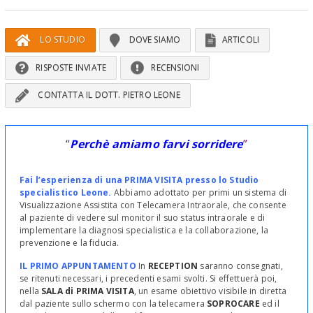
LO STUDIO
DOVE SIAMO
ARTICOLI
RISPOSTE INVIATE
RECENSIONI
CONTATTA IL DOTT. PIETRO LEONE
“
Perchè amiamo farvi sorridere
”
Fai l’esperienza di una PRIMA VISITA presso lo Studio
specialistico Leone.
Abbiamo adottato per primi un sistema di
Visualizzazione Assistita con Telecamera Intraorale, che consente
al paziente di vedere sul monitor il suo status intraorale e di
implementare la diagnosi specialistica e la collaborazione, la
prevenzione e la fiducia.
IL PRIMO APPUNTAMENTO
In
RECEPTION
saranno consegnati,
se ritenuti necessari, i precedenti esami svolti. Si effettuerà poi,
nella
SALA di PRIMA VISITA
, un esame obiettivo visibile in diretta
dal paziente sullo schermo con la telecamera
SOPROCARE
ed il