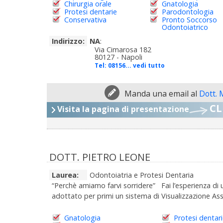
Chirurgia orale
Gnatologia
Protesi dentarie
Parodontologia
Conservativa
Pronto Soccorso
Odontoiatrico
Indirizzo:
NA
:
Via Cimarosa 182
80127 - Napoli
Tel:
08156... vedi tutto
Manda una email al
Dott. 
CL
Visita la pagina di presentazione
DOTT. PIETRO LEONE
Laurea:
Odontoiatria e Protesi Dentaria
“Perchè amiamo farvi sorridere” Fai l’esperienza di
adottato per primi un sistema di Visualizzazione Assi
Gnatologia
Protesi dentar