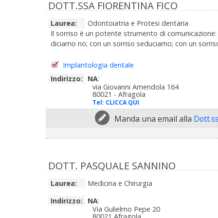
DOTT.SSA FIORENTINA FICO
Laurea:
Odontoiatria e Protesi dentaria
Il sorriso è un potente strumento di comunicazione: 
diciamo no; con un sorriso seduciamo; con un sorriso v
Implantologia dentale
Indirizzo:
NA
:
via Giovanni Amendola 164
80021 - Afragola
Tel:
CLICCA QUI
Manda una email alla
Dott.s
DOTT. PASQUALE SANNINO
Laurea:
Medicina e Chirurgia
Indirizzo:
NA
:
Via Gulielmo Pepe 20
80021 Afragola