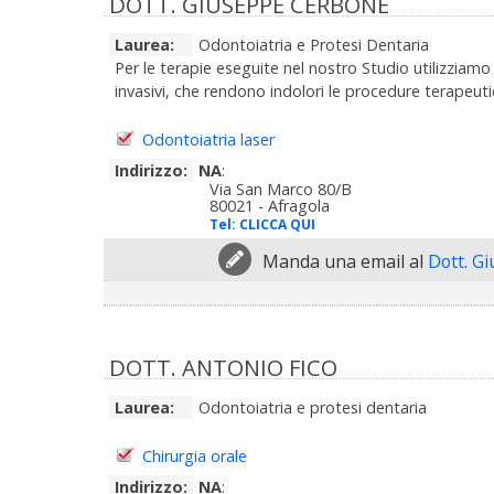
DOTT. GIUSEPPE CERBONE
Laurea:
Odontoiatria e Protesi Dentaria
Per le terapie eseguite nel nostro Studio utilizziamo
invasivi, che rendono indolori le procedure terapeutic
Odontoiatria laser
Indirizzo:
NA
:
Via San Marco 80/B
80021 - Afragola
Tel:
CLICCA QUI
Manda una email al
Dott. G
DOTT. ANTONIO FICO
Laurea:
Odontoiatria e protesi dentaria
Chirurgia orale
Indirizzo:
NA
: