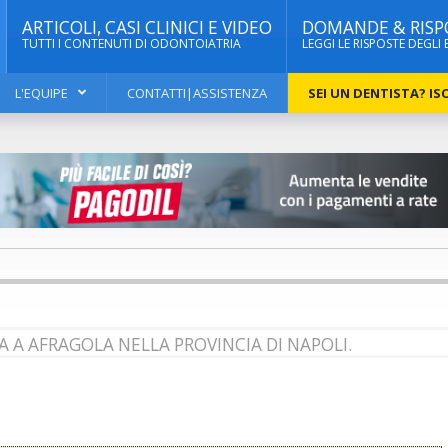
ARTICOLI, CASI CLINICI E VIDEO
DOMANDE & RISP
TUTTI I CONTENUTI DI ODONTOIATRIA
LEGGI LE RISPOSTE DEGLI 
L'EQUIPE
CONTATTI|ASSISTENZA
SEI UN DENTISTA? ISC
A A AFRAGOLA NELLA PROVINCIA DI NAPOLI.