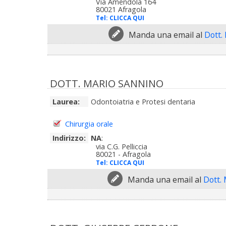
Via Amendola 164
80021 Afragola
Tel:
CLICCA QUI
Manda una email al
Dott.
DOTT. MARIO SANNINO
Laurea:
Odontoiatria e Protesi dentaria
Chirurgia orale
Indirizzo:
NA
:
via C.G. Pelliccia
80021 - Afragola
Tel:
CLICCA QUI
Manda una email al
Dott.