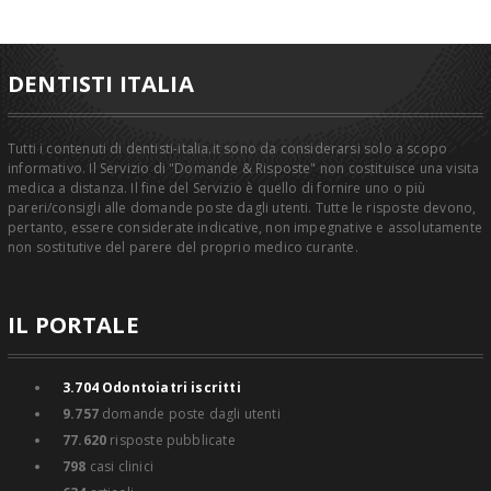
DENTISTI ITALIA
Tutti i contenuti di dentisti-italia.it sono da considerarsi solo a scopo
informativo. Il Servizio di "Domande & Risposte" non costituisce una visita
medica a distanza. Il fine del Servizio è quello di fornire uno o più
pareri/consigli alle domande poste dagli utenti. Tutte le risposte devono,
pertanto, essere considerate indicative, non impegnative e assolutamente
non sostitutive del parere del proprio medico curante.
IL PORTALE
3.704
Odontoiatri iscritti
9.757
domande poste dagli utenti
77.620
risposte pubblicate
798
casi clinici