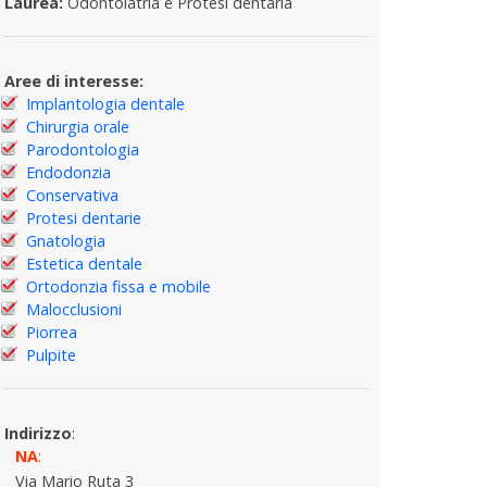
Laurea:
Odontoiatria e Protesi dentaria
Aree di interesse:
Implantologia dentale
Chirurgia orale
Parodontologia
Endodonzia
Conservativa
Protesi dentarie
Gnatologia
Estetica dentale
Ortodonzia fissa e mobile
Malocclusioni
Piorrea
Pulpite
Indirizzo
:
NA
:
Via Mario Ruta 3