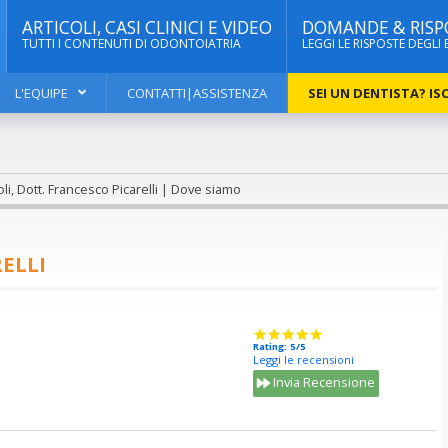
ARTICOLI, CASI CLINICI E VIDEO
DOMANDE & RISP
TUTTI I CONTENUTI DI ODONTOIATRIA
LEGGI LE RISPOSTE DEGLI 
L'EQUIPE
CONTATTI|ASSISTENZA
SEI UN DENTISTA? ISC
i, Dott. Francesco Picarelli | Dove siamo
ELLI
Rating: 5/5
Leggi le recensioni
Invia Recensione