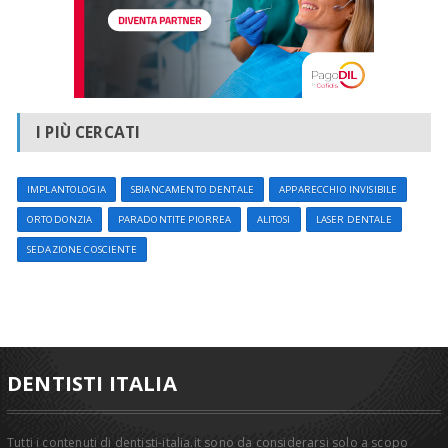
I PIÙ CERCATI
IMPLANTOLOGIA
SBIANCAMENTO DENTALE
APPARECCHIO INVISIBILE
ORTODONZIA
PARADONTITE PIORREA
ALITOSI
LASER DENTALE
SEDAZIONE COSCIENTE
DENTISTI ITALIA
Tutti i contenuti di dentisti-italia.it sono da considerarsi solo a scopo