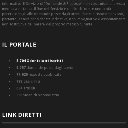
informativo. Il Servizio di "Domande & Risposte" non costituisce una visita
medica a distanza. Il fine del Servizio è quello di fornire uno o più
pareri/consigli alle domande poste dagli utenti. Tutte le risposte devono,
pertanto, essere considerate indicative, non impegnative e assolutamente
non sostitutive del parere del proprio medico curante.
IL PORTALE
3.704
Odontoiatri iscritti
9.757
domande poste dagli utenti
77.620
risposte pubblicate
798
casi clinici
634
articoli
336
video di odontoiatria
LINK DIRETTI