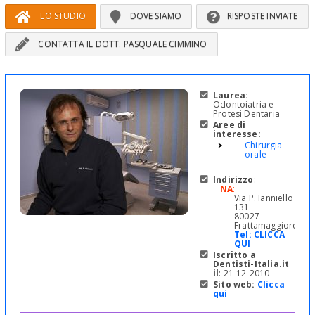
LO STUDIO
DOVE SIAMO
RISPOSTE INVIATE
CONTATTA IL DOTT. PASQUALE CIMMINO
Laurea:
Odontoiatria e
Protesi Dentaria
Aree di
interesse:
Chirurgia
orale
Indirizzo
:
NA
:
Via P. Ianniello
131
80027
Frattamaggiore
Tel:
CLICCA
QUI
Iscritto a
Dentisti-Italia.it
il
: 21-12-2010
Sito web:
Clicca
qui