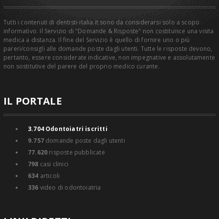
Tutti i contenuti di dentisti-italia.it sono da considerarsi solo a scopo
informativo. Il Servizio di "Domande & Risposte" non costituisce una visita
medica a distanza. Il fine del Servizio è quello di fornire uno o più
pareri/consigli alle domande poste dagli utenti. Tutte le risposte devono,
pertanto, essere considerate indicative, non impegnative e assolutamente
non sostitutive del parere del proprio medico curante.
IL PORTALE
3.704
Odontoiatri iscritti
9.757
domande poste dagli utenti
77.620
risposte pubblicate
798
casi clinici
634
articoli
336
video di odontoiatria