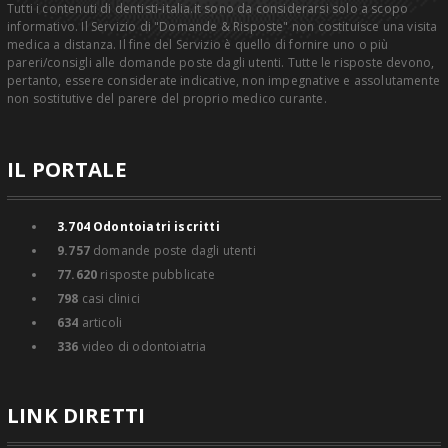
Tutti i contenuti di dentisti-italia.it sono da considerarsi solo a scopo
informativo. Il Servizio di "Domande & Risposte" non costituisce una visita
medica a distanza. Il fine del Servizio è quello di fornire uno o più
pareri/consigli alle domande poste dagli utenti. Tutte le risposte devono,
pertanto, essere considerate indicative, non impegnative e assolutamente
non sostitutive del parere del proprio medico curante.
IL PORTALE
3.704
Odontoiatri iscritti
9.757
domande poste dagli utenti
77.620
risposte pubblicate
798
casi clinici
634
articoli
336
video di odontoiatria
LINK DIRETTI