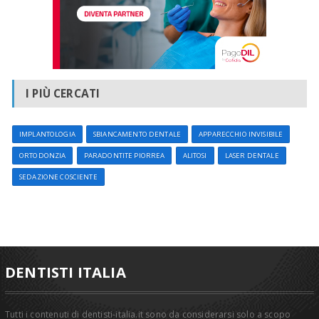
I PIÙ CERCATI
IMPLANTOLOGIA
SBIANCAMENTO DENTALE
APPARECCHIO INVISIBILE
ORTODONZIA
PARADONTITE PIORREA
ALITOSI
LASER DENTALE
SEDAZIONE COSCIENTE
DENTISTI ITALIA
Tutti i contenuti di dentisti-italia.it sono da considerarsi solo a scopo