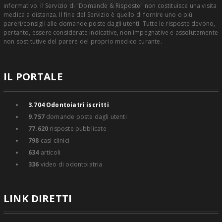
informativo. Il Servizio di "Domande & Risposte" non costituisce una visita
medica a distanza. Il fine del Servizio è quello di fornire uno o più
pareri/consigli alle domande poste dagli utenti. Tutte le risposte devono,
pertanto, essere considerate indicative, non impegnative e assolutamente
non sostitutive del parere del proprio medico curante.
IL PORTALE
3.704
Odontoiatri iscritti
9.757
domande poste dagli utenti
77.620
risposte pubblicate
798
casi clinici
634
articoli
336
video di odontoiatria
LINK DIRETTI