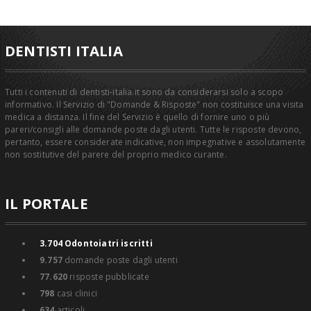
DENTISTI ITALIA
Tutti i contenuti di dentisti-italia.it sono da considerarsi solo a scopo
informativo. Il Servizio di "Domande & Risposte" non costituisce una visita
medica a distanza. Il fine del Servizio è quello di fornire uno o più
pareri/consigli alle domande poste dagli utenti. Tutte le risposte devono,
pertanto, essere considerate indicative, non impegnative e assolutamente
non sostitutive del parere del proprio medico curante.
IL PORTALE
3.704
Odontoiatri iscritti
9.757
domande poste dagli utenti
77.620
risposte pubblicate
798
casi clinici
634
articoli