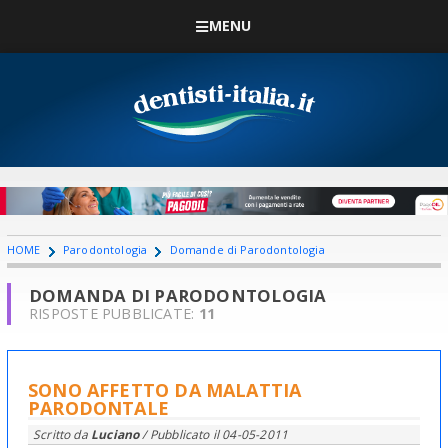
MENU
HOME
Parodontologia
Domande di Parodontologia
DOMANDA DI PARODONTOLOGIA
RISPOSTE PUBBLICATE:
11
SONO AFFETTO DA MALATTIA
PARODONTALE
Scritto da
Luciano
/ Pubblicato il
04-05-2011