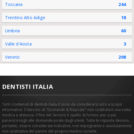
Toscana
244
Trentino Alto Adige
18
Umbria
60
Valle d'Aosta
3
Veneto
208
DENTISTI ITALIA
Tutti i contenuti di dentisti-italia.it sono da considerarsi solo a scopo
informativo. Il Servizio di "Domande & Risposte" non costituisce una visita
medica a distanza. Il fine del Servizio è quello di fornire uno o più
pareri/consigli alle domande poste dagli utenti. Tutte le risposte devono,
pertanto, essere considerate indicative, non impegnative e assolutamente
non sostitutive del parere del proprio medico curante.