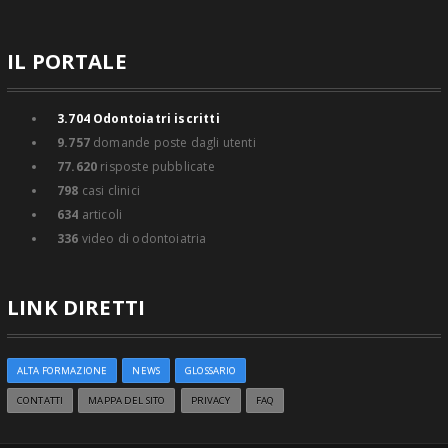
IL PORTALE
3.704
Odontoiatri iscritti
9.757
domande poste dagli utenti
77.620
risposte pubblicate
798
casi clinici
634
articoli
336
video di odontoiatria
LINK DIRETTI
ALTA FORMAZIONE
NEWS
GLOSSARIO
CONTATTI
MAPPA DEL SITO
PRIVACY
FAQ