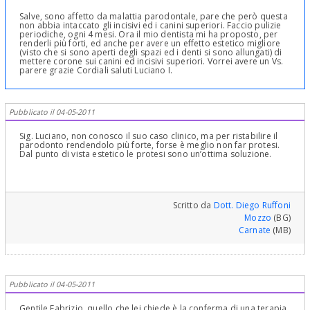
Salve, sono affetto da malattia parodontale, pare che però questa
non abbia intaccato gli incisivi ed i canini superiori. Faccio pulizie
periodiche, ogni 4 mesi. Ora il mio dentista mi ha proposto, per
renderli più forti, ed anche per avere un effetto estetico migliore
(visto che si sono aperti degli spazi ed i denti si sono allungati) di
mettere corone sui canini ed incisivi superiori. Vorrei avere un Vs.
parere grazie Cordiali saluti Luciano I.
Pubblicato il 04-05-2011
Sig. Luciano, non conosco il suo caso clinico, ma per ristabilire il
parodonto rendendolo più forte, forse è meglio non far protesi.
Dal punto di vista estetico le protesi sono un’ottima soluzione.
Scritto da
Dott. Diego Ruffoni
Mozzo
(BG)
Carnate
(MB)
Pubblicato il 04-05-2011
Gentile Fabrizio, quello che lei chiede è la conferma di una terapia