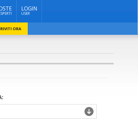
OSTE
LOGIN
ESPERTI
USER
RIVITI ORA
A: