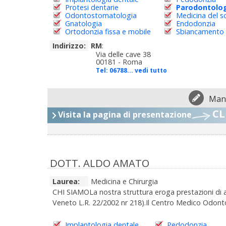
Protesi dentarie
Parodontolo
Odontostomatologia
Medicina del 
Gnatologia
Endodonzia
Ortodonzia fissa e mobile
Sbiancamento 
Indirizzo:
RM
:
Via delle cave 38
00181 - Roma
Tel:
06788... vedi tutto
Mand
CL
Visita la pagina di presentazione
DOTT. ALDO AMATO
Laurea:
Medicina e Chirurgia
CHI SIAMOLa nostra struttura eroga prestazioni di as
Veneto L.R. 22/2002 nr 218).Il Centro Medico Odontoi
Implantologia dentale
Pedodonzia