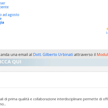
aser
ciente
to ad agosto
ie
gia
L
anda una email al
Dott. Gilberto Urbinati
attraverso il
Modul
ICCA QUI
 di prima qualità e collaborazione interdisciplinare permette di offrir
o...