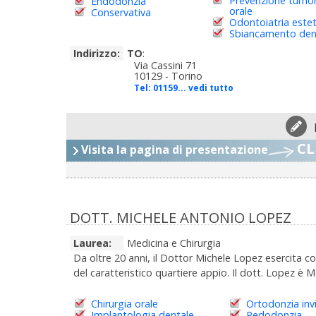
Prevenzione tumo
Endodonzia
orale
Conservativa
Odontoiatria estet
Sbiancamento den
Indirizzo:
TO
:
Via Cassini 71
10129 - Torino
Tel:
01159... vedi tutto
CL
Visita la pagina di presentazione
DOTT. MICHELE ANTONIO LOPEZ
Laurea:
Medicina e Chirurgia
Da oltre 20 anni, il Dottor Michele Lopez esercita c
del caratteristico quartiere appio. Il dott. Lopez è M
Chirurgia orale
Ortodonzia invi
Implantologia dentale
Pedodonzia