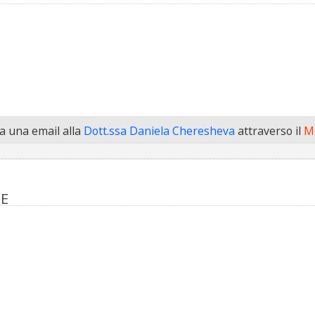
 una email alla
Dott.ssa Daniela Cheresheva
attraverso il
Mo
SE