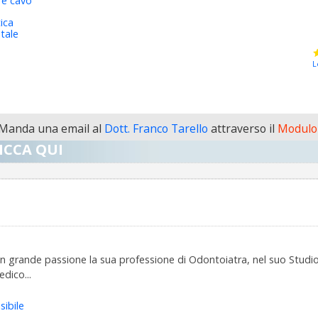
re cavo
ica
tale
L
Manda una email al
Dott. Franco Tarello
attraverso il
Modulo 
ICCA QUI
on grande passione la sua professione di Odontoiatra, nel suo Studio 
edico...
sibile