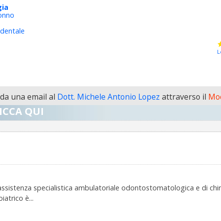
gia
sonno
dentale
L
a una email al
Dott. Michele Antonio Lopez
attraverso il
Mod
ICCA QUI
sistenza specialistica ambulatoriale odontostomatologica e di chiru
atrico è...