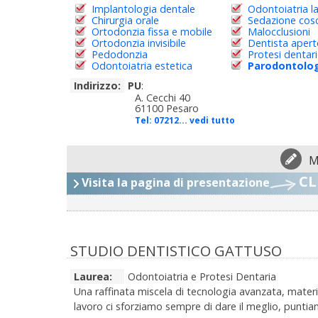
Implantologia dentale
Odontoiatria l
Chirurgia orale
Sedazione cos
Ortodonzia fissa e mobile
Malocclusioni
Ortodonzia invisibile
Dentista aper
Pedodonzia
Protesi dentar
Odontoiatria estetica
Parodontolo
Indirizzo:
PU
:
A. Cecchi 40
61100 Pesaro
Tel:
07212... vedi tutto
M
CL
Visita la pagina di presentazione
STUDIO DENTISTICO GATTUSO
Laurea:
Odontoiatria e Protesi Dentaria
Una raffinata miscela di tecnologia avanzata, materiali
lavoro ci sforziamo sempre di dare il meglio, puntiam