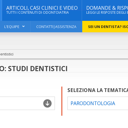
ARTICOLI, CASI CLINICI E VIDEO
DOMANDE & RISP
TUTTI I CONTENUTI DI ODONTOIATRIA
LEGGI LE RISPOSTE DEGLI 
L'EQUIPE
CONTATTI|ASSISTENZA
SEI UN DENTISTA? ISC
ntistici
 STUDI DENTISTICI
SELEZIONA LA TEMATIC
PARODONTOLOGIA