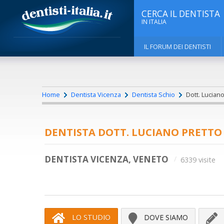
CERCA IL DENTISTA
IN ITALIA
IL FORUM DEI DENTISTI
Home
Dentista Vicenza
Dentista Schio
Dott. Luciano
DENTISTA DOTT. LUCIANO PRETTO
DENTISTA VICENZA, VENETO
6339 visite
LO STUDIO
DOVE SIAMO