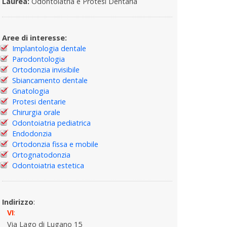
Laurea:
Odontoiatria e Protesi Dentaria
Aree di interesse:
Implantologia dentale
Parodontologia
Ortodonzia invisibile
Sbiancamento dentale
Gnatologia
Protesi dentarie
Chirurgia orale
Odontoiatria pediatrica
Endodonzia
Ortodonzia fissa e mobile
Ortognatodonzia
Odontoiatria estetica
Indirizzo
:
VI
:
Via Lago di Lugano 15