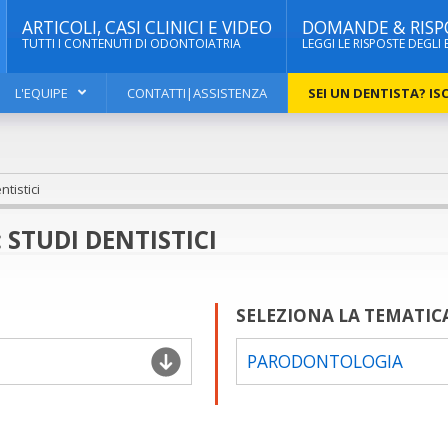
ARTICOLI, CASI CLINICI E VIDEO
DOMANDE & RISP
TUTTI I CONTENUTI DI ODONTOIATRIA
LEGGI LE RISPOSTE DEGLI 
L'EQUIPE
CONTATTI|ASSISTENZA
SEI UN DENTISTA? ISC
tistici
STUDI DENTISTICI
SELEZIONA LA TEMATIC
PARODONTOLOGIA