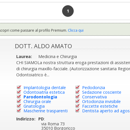
1
scopri come passare al profilo Premium.
Clicca qui
DOTT. ALDO AMATO
Laurea:
Medicina e Chirurgia
CHI SIAMOLa nostra struttura eroga prestazioni di assiste
di chirurgia maxillo-facciale. (Autorizzazione sanitaria Reg
Odontoiatrico è...
Implantologia dentale
Pedodonzia
Odontoiatria estetica
Sedazione cosciente
Parodontologia
Conservativa
Chirurgia orale
Ortodonzia invisibile
Gnatologia
Faccette estetiche
Mascherine trasparenti
Dentista aperto ad agos
Indirizzo:
PD
:
via Roma 73
35010 Borgoricco