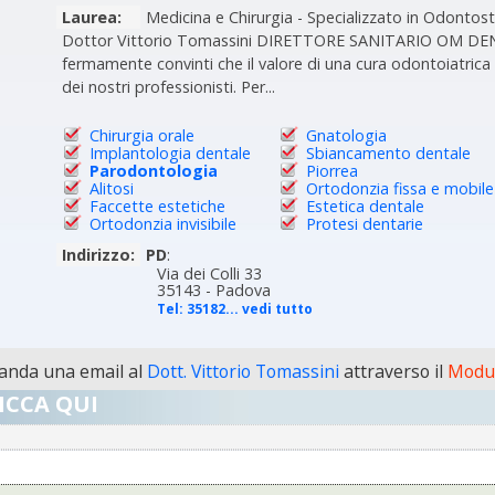
Laurea:
Medicina e Chirurgia - Specializzato in Odonto
Dottor Vittorio Tomassini DIRETTORE SANITARIO OM DEN
fermamente convinti che il valore di una cura odontoiatrica
dei nostri professionisti. Per...
Chirurgia orale
Gnatologia
Implantologia dentale
Sbiancamento dentale
Parodontologia
Piorrea
Alitosi
Ortodonzia fissa e mobile
Faccette estetiche
Estetica dentale
Ortodonzia invisibile
Protesi dentarie
Indirizzo:
PD
:
Via dei Colli 33
35143 - Padova
Tel:
35182... vedi tutto
nda una email al
Dott. Vittorio Tomassini
attraverso il
Modul
ICCA QUI