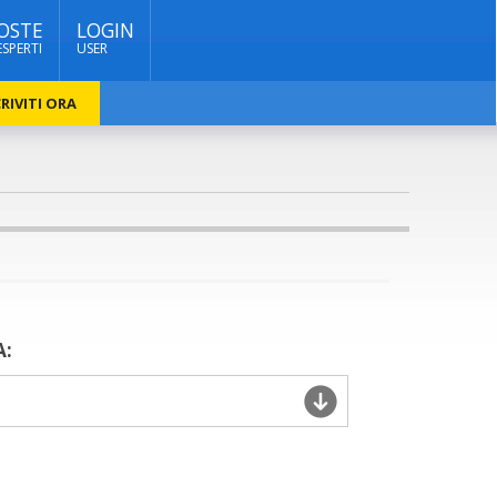
OSTE
LOGIN
ESPERTI
USER
RIVITI ORA
A: