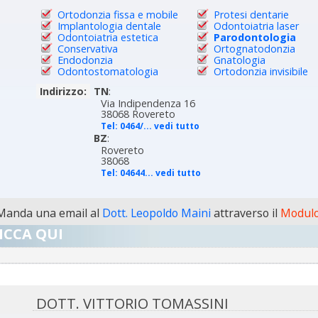
Ortodonzia fissa e mobile
Protesi dentarie
Implantologia dentale
Odontoiatria laser
Odontoiatria estetica
Parodontologia
Conservativa
Ortognatodonzia
Endodonzia
Gnatologia
Odontostomatologia
Ortodonzia invisibile
Indirizzo:
TN
:
Via Indipendenza 16
38068 Rovereto
Tel:
0464/... vedi tutto
BZ
:
Rovereto
38068
Tel:
04644... vedi tutto
Manda una email al
Dott. Leopoldo Maini
attraverso il
Modulo
ICCA QUI
DOTT. VITTORIO TOMASSINI