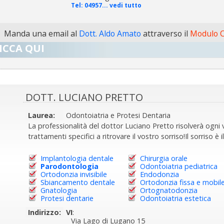
Tel:
04957... vedi tutto
Manda una email al
Dott. Aldo Amato
attraverso il
Modulo C
ICCA QUI
DOTT. LUCIANO PRETTO
Laurea:
Odontoiatria e Protesi Dentaria
La professionalità del dottor Luciano Pretto risolverà ogn
trattamenti specifici a ritrovare il vostro sorriso!Il sorriso è 
Implantologia dentale
Chirurgia orale
Parodontologia
Odontoiatria pediatrica
Ortodonzia invisibile
Endodonzia
Sbiancamento dentale
Ortodonzia fissa e mobil
Gnatologia
Ortognatodonzia
Protesi dentarie
Odontoiatria estetica
Indirizzo:
VI
:
Via Lago di Lugano 15