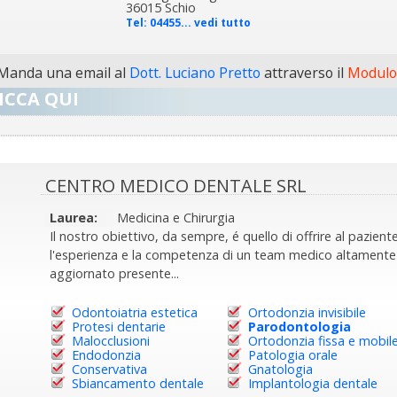
36015 Schio
Tel:
04455... vedi tutto
Manda una email al
Dott. Luciano Pretto
attraverso il
Modulo 
ICCA QUI
CENTRO MEDICO DENTALE SRL
Laurea:
Medicina e Chirurgia
Il nostro obiettivo, da sempre, é quello di offrire al pazient
l'esperienza e la competenza di un team medico altamente
aggiornato presente...
Odontoiatria estetica
Ortodonzia invisibile
Protesi dentarie
Parodontologia
Malocclusioni
Ortodonzia fissa e mobil
Endodonzia
Patologia orale
Conservativa
Gnatologia
Sbiancamento dentale
Implantologia dentale