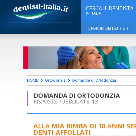
CERCA IL DENTISTA
IN ITALIA
IL FORUM DEI DENTISTI
HOME
Ortodonzia
Domande di Ortodonzia
DOMANDA DI ORTODONZIA
RISPOSTE PUBBLICATE:
13
ALLA MIA BIMBA DI 10 ANNI S
DENTI AFFOLLATI