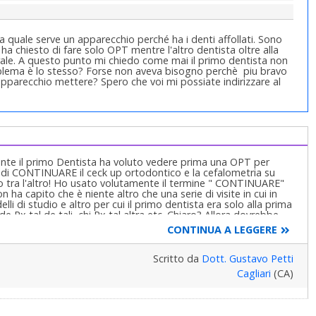
 quale serve un apparecchio perché ha i denti affollati. Sono
ha chiesto di fare solo OPT mentre l'altro dentista oltre alla
erale. A questo punto mi chiedo come mai il primo dentista non
roblema è lo stesso? Forse non aveva bisogno perchè piu bravo
 apparecchio mettere? Spero che voi mi possiate indirizzare al
mente il primo Dentista ha voluto vedere prima una OPT per
ma di CONTINUARE il ceck up ortodontico e la cefalometria su
 tra l'altro! Ho usato volutamente il termine " CONTINUARE"
ha capito che è niente altro che una serie di visite in cui in
lli di studio e altro per cui il primo dentista era solo alla prima
iede Rx tal de tali, chi Rx tal altra etc. Chiaro? Allora dovrebbe
on ha ancora fatto un esame dei modelli di studio non ancora
CONTINUA A LEGGERE
cciale di trasferimento. Ma cosa ne vuol sapere lei di tutto
re subito da un altro Dentista che pur sapendo che lei era in
ontologia Professionale, parola questa al giorno d'oggi a
Scritto da
Dott. Gustavo Petti
ignora), l'ha presa subito in cura. Avrebbe dovuto, cara e
Cagliari
(CA)
o primo dentista ed avrebbe avuto sicuramente le risposte del
 Medico che decide le analisi e ricerche ed il loro ordine e
 internet! Non si cambia Dentista per queste banalità e senza
 sapere tutto e non vi rendete conto che invece non sapete