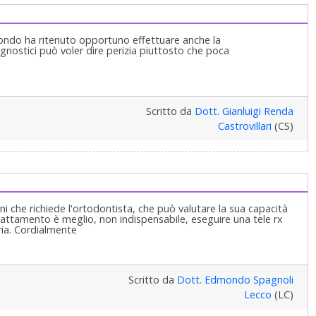
e! O no?!Quindi imparate ad affidarvi ad un Professionista e
un menù da mangiare o "buttare" a seconda dei vostri
rivere così. Ma lei questo ha fatto!Cordialmente Gustavo Petti,
tazione Orale Completa in Casi Clinici Complessi ed
condo ha ritenuto opportuno effettuare anche la
agliari.
agnostici può voler dire perizia piuttosto che poca
Scritto da
Dott. Gianluigi Renda
Castrovillari
(CS)
ni che richiede l'ortodontista, che può valutare la sua capacità
trattamento è meglio, non indispensabile, eseguire una tele rx
tria. Cordialmente
Scritto da
Dott. Edmondo Spagnoli
Lecco
(LC)