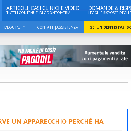
ARTICOLI, CASI CLINICI E VIDEO
DOMANDE & RISP
TUTTI I CONTENUTI DI ODONTOIATRIA
LEGGI LE RISPOSTE DEGLI 
L'EQUIPE
CONTATTI|ASSISTENZA
SEI UN DENTISTA? ISC
ERVE UN APPARECCHIO PERCHÉ HA