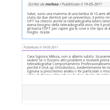
Scritto da
melissa
/ Pubblicato il
19-05-2011
Salve, sono una mamma di una bimba di 10 anni alla
stata da due dentisti per un preventivo, il primo mi 
OPT ha chiesto anche la teleradiografia latero lat
aveva bisogno della teleradiografia visto che il p
gli basta l'OPT per capire gia le cose e che tipo di
meglio. Grazie
Pubblicato il 19-05-2011
Cara Signora Milissa, non si allarmi subito. Sicura
vedere se ci fossero altri problemi e risolverli pri
teleradiografia! Comportamento Professionalissimo
perchè il ceck up Ortodontico, evidentemente lei non 
ognuna si prescrivono analisi o Rx particolari o mode
visita di diverse altre (chi ne fa due, chi tre chi rich
lasciare anche il secondo Dentista perchè magari n
rilevati o una analisi gnato-ortodontica con arco fa
questo? Lei ha talmente avuto così sfiducia da anda
cura da un altro collega, infischiandosene della De
quanto pare sconosciuta (anche da parte sua cara s
gentile signora, esprimere le sue perplessità al su
caso! Poi signora cara deve farsene una ragione: è il
necessità, non certo lei solo perchè lo ha letto su
una vera spiegazione! Oggi voi pazienti credete di