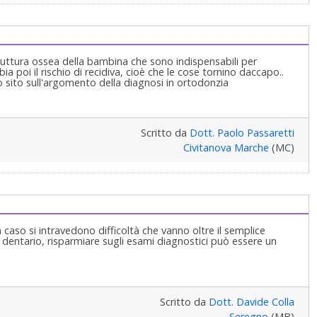
truttura ossea della bambina che sono indispensabili per
poi il rischio di recidiva, cioè che le cose tornino daccapo..
to sito sull'argomento della diagnosi in ortodonzia
Scritto da
Dott. Paolo Passaretti
Civitanova Marche
(MC)
aso si intravedono difficoltà che vanno oltre il semplice
entario, risparmiare sugli esami diagnostici può essere un
Scritto da
Dott. Davide Colla
Seregno
(MB)