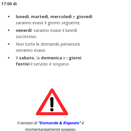
17:00 di
:
lunedì
,
martedì
,
mercoledì
e
giovedì
:
saranno evase il giorno seguente;
venerdì
: saranno evase il lunedì
successivo.
Non tutte le domande pervenute
verranno evase.
Il
sabato
, la
domenica
e i
giorni
festivi
il servizio è sospeso
Il servizio di
''
Domande & Risposte
''
è
momentaneamente sospeso.