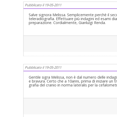
niente se no esercitereste voi la Nostra Profession
Pubblicato il 19-05-2011
parlate con lui senza usarlo come una pietanza di 
"capricci" e mi scuso per il termine. Mi dispiace sc
Parodontologia, Implantologia, Gnatologia e Riabili
Salve signora Melissa. Semplicemente perchè il se
Ortodonzia e Pedodonzia la figlia Claudia Petti, in C
teleradiografia. Effettuare più indagini ed esami di
preparazione. Cordialmente, Gianluigi Renda.
Pubblicato il 19-05-2011
Gentile sigra Melissa, non è dal numero delle indagi
e bravura. Certo che a 10anni, prima di iniziare un 
grafia del cranio in norma lateralis per la cefalome