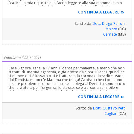
Scarichi la mia risposta e la faccia leggere alla sua mamma, il mio
consiglio in oltre vi farà risparmiare una miriade di soldi che
andrete alla fine a spendere per impianti e riabilitazioni
CONTINUA A LEGGERE
protesiche.
Scritto da
Dott. Diego Ruffoni
Mozzo
(BG)
Carnate
(MB)
Pubblicato il 02-11-2011
Cara Signora Irene, a 17 anni il dente permanente, a meno che non
si tratti di una sua agenesia, è già erotto da circa 10 anni, quindi se
si muove o si è lussato o si è fratturata la corona o la radice. Vada
dal Dentista e non c'è Mamma che tenga! Capisco che ci possono
essere problemi economici ma, se li spiega al Dentista sono sicuro
che la visiterà per l'urgenza, lo stesso, se è persona sensibile e
dotata di umanità!Cordialmente Gustavo Petti, Parodontologia,
Implantologia, Gnatologia e Riabilitazione Orale Completa in Casi
CONTINUA A LEGGERE
Clinici Complessi ed Ortodonzia e Pedodonzia la figlia Claudia
Petti, in Cagliari
Scritto da
Dott. Gustavo Petti
Cagliari
(CA)