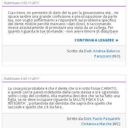
Pubblicato il 02-11-2011
Ciao Irene, mi permetto di darti del tu per la giovanissima età... mi
spiace sentire una grande confusione e preoccupazione da parte
tua, non voglio soffermarmi a risponderti sul problema specifico
del dente mobile perchè mancano i dati clinici, ti raccomando
invece assolutamente di prenotare una visita da un collega. Per
quanto riguarda le tue domande: - non avere timore di disturbare
il dentista, primo perchè siamo qui apposta e secondo perchè da
quello che racconti non mi pare assolutamente una sciocchezza -
CONTINUA A LEGGERE
le cure odontoiatriche NON sono dolorose nella maniera più
assoluta, un paziente che non si stressa con delle aspettative
negative sul dentista può vivere le sedute di terapia in modo
Scritto da
Dott. Andrea Balocco
assolutamente sereno - è tuo diritto rifiutarti di fare qualsiasi
Paruzzaro
(NO)
terapia che non ti convinca. In conclusione: non ascoltare tua
mamma e vai a farti visitare, chiedi spiegazioni su tutto e ricorda
che per evitare qualsiasi problema è molto meglio fare una visita
di controllo due volte all'anno. Ti faccio i miei auguri.
Pubblicato il 02-11-2011
La cosa più probabile è che il dente che si è rotto fosse CARIATO,
e quindi con le pareti indebolite dalla carie stessa e si è sgretolato
sotto i colpi del confetto. Alla mamma devi dire che se ha fatto una
figlia, se ne deve occupare riguardo la SALUTE FISICA E LA
INTEGRITA' , portandola dal dentista che saprà dire quello che
succede e quello che c'è da fare..
Scritto da
Dott. Paolo Passaretti
Civitanova Marche
(MC)