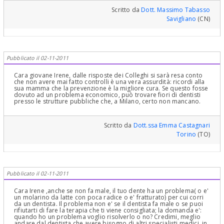
Scritto da
Dott. Massimo Tabasso
Savigliano
(CN)
Pubblicato il 02-11-2011
Cara giovane Irene, dalle risposte dei Colleghi si sarà resa conto
che non avere mai fatto controlli è una vera assurdità: ricordi alla
sua mamma che la prevenzione è la migliore cura. Se questo fosse
dovuto ad un problema economico, può trovare fiori di dentisti
presso le strutture pubbliche che, a Milano, certo non mancano.
Scritto da
Dott.ssa Emma Castagnari
Torino
(TO)
Pubblicato il 02-11-2011
Cara Irene ,anche se non fa male, il tuo dente ha un problema( o e'
un molarino da latte con poca radice o e' fratturato) per cui corri
da un dentista. Il problema non e' se il dentista fa male o se puoi
rifiutarti di fare la terapia che ti viene consigliata; la domanda e':
quando ho un problema voglio risolverlo o no? Credimi, meglio
andare dal dentista che avere bisogno di altri specialisti medici, in