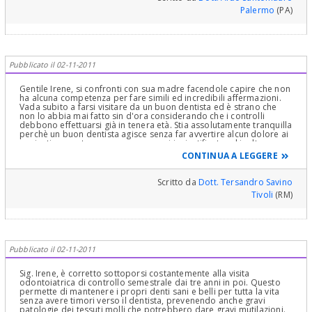
Palermo
(PA)
Pubblicato il 02-11-2011
Gentile Irene, si confronti con sua madre facendole capire che non
ha alcuna competenza per fare simili ed incredibili affermazioni.
Vada subito a farsi visitare da un buon dentista ed è strano che
non lo abbia mai fatto sin d'ora considerando che i controlli
debbono effettuarsi già in tenera età. Stia assolutamente tranquilla
perchè un buon dentista agisce senza far avvertire alcun dolore ai
pazienti e questa paura appare assai ingiustificata ed inoltre
nessuno può imporle delle cure anche se fortemente consigliate.
CONTINUA A LEGGERE
Cordialmente
Scritto da
Dott. Tersandro Savino
Tivoli
(RM)
Pubblicato il 02-11-2011
Sig. Irene, è corretto sottoporsi costantemente alla visita
odontoiatrica di controllo semestrale dai tre anni in poi. Questo
permette di mantenere i propri denti sani e belli per tutta la vita
senza avere timori verso il dentista, prevenendo anche gravi
patologie dei tessuti molli che potrebbero dare gravi mutilazioni.