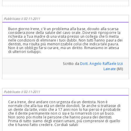
Pubblicato il 02-11-2011
Buon giorno Irene, c'è un problema alla base, dovuto alla scarsa
considerazione della salute del cavo orale. Dovresti riproporre la
richiesta a Tua madre di una visita presso un collega che ti metta
nelle condizioni di eliminare i tuoi dubbi. Non tutti hanno paura dei
dentisti, ma risulta più memorizzabile colui che indica tale paura.
Non è un obbligo farsi curare, ma un diritto. Rimaniamo in attesa
di ulteriori sviluppi.
Scritto da
Dott. Angelo Raffaele Izzi
Lainate
(MI)
Pubblicato il 02-11-2011
Cara Irene, devi andare con urgenza da un dentista. Non è
normale che alla tua età un dente dondoli. Se anche si trattasse di
un dente da latte, visto che a 17 anni non lo hai perso è probabile
che il dente permanente non ci sia e tu rimarresti con un buco.
Non sono poi molte le persone che hanno paura dei dentisti.
Prima di tutto siamo degli esseri umani, più comprensivi di quello
che ti hanno fatto credere. Cordiali saluti