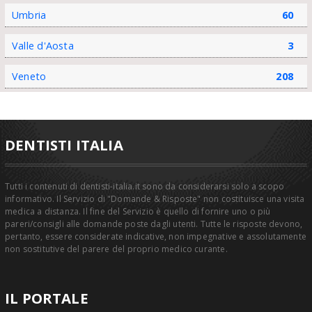
Umbria
60
Valle d'Aosta
3
Veneto
208
DENTISTI ITALIA
Tutti i contenuti di dentisti-italia.it sono da considerarsi solo a scopo
informativo. Il Servizio di "Domande & Risposte" non costituisce una visita
medica a distanza. Il fine del Servizio è quello di fornire uno o più
pareri/consigli alle domande poste dagli utenti. Tutte le risposte devono,
pertanto, essere considerate indicative, non impegnative e assolutamente
non sostitutive del parere del proprio medico curante.
IL PORTALE