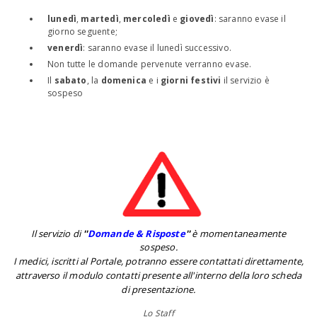
lunedì
,
martedì
,
mercoledì
e
giovedì
: saranno evase il
giorno seguente;
venerdì
: saranno evase il lunedì successivo.
Non tutte le domande pervenute verranno evase.
Il
sabato
, la
domenica
e i
giorni festivi
il servizio è
sospeso
Il servizio di
''
Domande & Risposte
''
è momentaneamente
sospeso.
I medici, iscritti al Portale, potranno essere contattati direttamente,
attraverso il modulo contatti presente all'interno della loro scheda
di presentazione.
Lo Staff