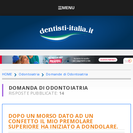
MENU
HOME
Odontoiatria
Domande di Odontoiatria
DOMANDA DI ODONTOIATRIA
RISPOSTE PUBBLICATE:
14
DOPO UN MORSO DATO AD UN
CONFETTO IL MIO PREMOLARE
SUPERIORE HA INIZIATO A DONDOLARE.