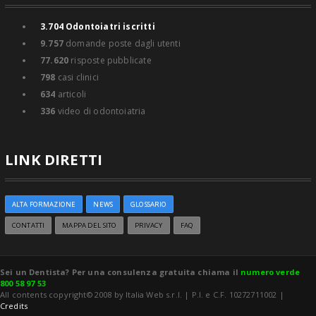
3.704
Odontoiatri iscritti
9.757
domande poste dagli utenti
77.620
risposte pubblicate
798
casi clinici
634
articoli
336
video di odontoiatria
LINK DIRETTI
ALTA FORMAZIONE
NEWS
GLOSSARIO
CONTATTI
MAPPA DEL SITO
PRIVACY
FAQ
Sei un Dentista? Per una consulenza gratuita chiama il
numero verde
800 58 97 53
All contents copyright© 2008 by Italia Web s.r.l. | P.I. e C.F. 10272711002 |
Credits