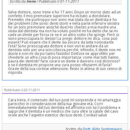
Scritto da
Irene
/ Pubblicato il
01-11-2011
Salve dottore, sono Irene e ho 17 anni. Dopo un morso dato ad un
confetto il mio premolare superiore ha iniziato a dondolare.
Premetto che purtroppo non sono mai stata da un dentista e ho
dei problemi (che sono: denti storti e nella parte inferiore sinistra
ho un solo premolare anzichè due) Ho chiesto a mia madre una
visita dal dentista ma non ha voluto poichè mi ha detto che se mi
cade un dente per forza ce ne è un altro sotto che spinge. Però io
sono preoccupata lo stesso! La prego dottore mi dica, cosa può
essere? Può essere che il dente sia ancora da latte nonostante
l'età? Sono preoccupata dottore e non vorrei andare da un
dentista solo per una sciocchezza perchè, infondo, il dente non mi
duole e non mi da poi tanto fastidio! Dottore ne approfitto per
chiederle un altra cosa di poca importanza: come mai tutti hanno
paura dei dentisti? farsi curare un dente è davvero così doloroso?
e se il dentista mi propone una cura posso rifiutarmi di farla?
Grazie della sua cortese attenzione. Resto in attesa di suo cenno di
risposta
Pubblicato il 02-11-2011
Cara Irene, il contenuto del tuo post mi sorprende e mi amareggia
parecchio in considerazione della tua giovane età. Corri
immediatamente dal tuo dentista ed affronta con lui il problema e
sappi che il dentista è un medico che cura oltre la salute del cavo
orale anche l'aspetto estetico dei tuoi denti. Cordiali saluti
Scritto da
Dott. Aldo Santomauro