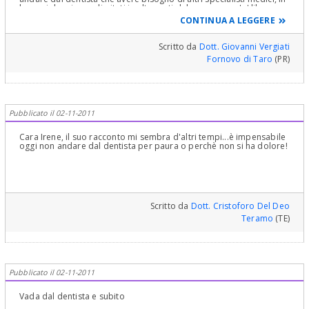
bocca i danni sono limitati in alte parti del corpo non c'e' libero
arbitrio e c'e' poco da stare allegri.
CONTINUA A LEGGERE
Scritto da
Dott. Giovanni Vergiati
Fornovo di Taro
(PR)
Pubblicato il 02-11-2011
Cara Irene, il suo racconto mi sembra d'altri tempi...è impensabile
oggi non andare dal dentista per paura o perchè non si ha dolore!
Scritto da
Dott. Cristoforo Del Deo
Teramo
(TE)
Pubblicato il 02-11-2011
Vada dal dentista e subito