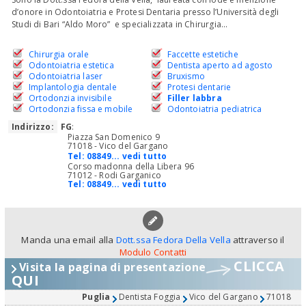
d’onore in Odontoiatria e Protesi Dentaria presso l’Università degli
Studi di Bari “Aldo Moro” e specializzata in Chirurgia...
Chirurgia orale
Faccette estetiche
Odontoiatria estetica
Dentista aperto ad agosto
Odontoiatria laser
Bruxismo
Implantologia dentale
Protesi dentarie
Ortodonzia invisibile
Filler labbra
Ortodonzia fissa e mobile
Odontoiatria pediatrica
Indirizzo:
FG
:
Piazza San Domenico 9
71018 - Vico del Gargano
Tel:
08849... vedi tutto
Corso madonna della Libera 96
71012 - Rodi Garganico
Tel:
08849... vedi tutto
Manda una email alla
Dott.ssa Fedora Della Vella
attraverso il
Modulo Contatti
CLICCA
Visita la pagina di presentazione
QUI
Puglia
Dentista Foggia
Vico del Gargano
71018