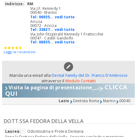
Indirizzo:
RM
:
Via J.F. Kennedy 1
00040 - Marino
Tel:
06935... vedi tutto
Ariccia
00072 - Ariccia
Tel:
33827... vedi tutto
Via John Fitzgerald Kennedy 1 Frattocchie
00047 - Castel Gandolfo
Tel:
06935... vedi tutto
Leggi le recensioni
Manda una email alla
Dental Family del Dr. Franco D'Ambrosio
attraverso il
Modulo Contatti
CLICCA
Visita la pagina di presentazione
QUI
Lazio
Dentista Roma
Marino
00040
DOTT.SSA FEDORA DELLA VELLA
Laurea:
Odontoiatria e Protesi Dentaria
Sono la Dott.ssa Fedora della Vella, laureata con lode e menzione