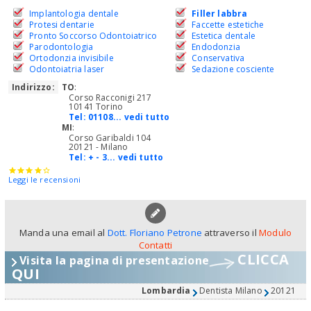
Implantologia dentale
Filler labbra
Protesi dentarie
Faccette estetiche
Pronto Soccorso Odontoiatrico
Estetica dentale
Parodontologia
Endodonzia
Ortodonzia invisibile
Conservativa
Odontoiatria laser
Sedazione cosciente
Indirizzo:
TO
:
Corso Racconigi 217
10141 Torino
Tel:
01108... vedi tutto
MI
:
Corso Garibaldi 104
20121 - Milano
Tel:
+ - 3... vedi tutto
Leggi le recensioni
Manda una email al
Dott. Floriano Petrone
attraverso il
Modulo
Contatti
CLICCA
Visita la pagina di presentazione
QUI
Lombardia
Dentista Milano
20121