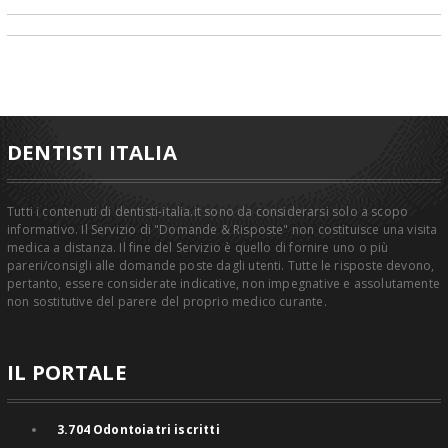
DENTISTI ITALIA
Tutti i contenuti di dentisti-italia.it sono da considerarsi solo a scopo
informativo. Il Servizio di "Domande & Risposte" non costituisce una visita
medica a distanza. Il fine del Servizio è quello di fornire uno o più
pareri/consigli alle domande poste dagli utenti. Tutte le risposte devono,
pertanto, essere considerate indicative, non impegnative e assolutamente
non sostitutive del parere del proprio medico curante.
IL PORTALE
3.704
Odontoiatri iscritti