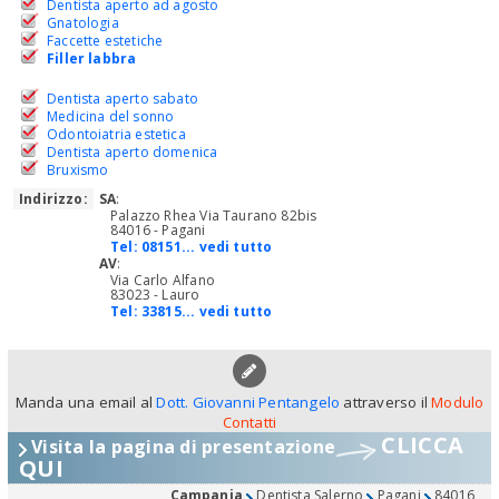
Dentista aperto ad agosto
Gnatologia
Faccette estetiche
Filler labbra
Dentista aperto sabato
Medicina del sonno
Odontoiatria estetica
Dentista aperto domenica
Bruxismo
Indirizzo:
SA
:
Palazzo Rhea Via Taurano 82bis
84016 - Pagani
Tel:
08151... vedi tutto
AV
:
Via Carlo Alfano
83023 - Lauro
Tel:
33815... vedi tutto
Manda una email al
Dott. Giovanni Pentangelo
attraverso il
Modulo
Contatti
CLICCA
Visita la pagina di presentazione
QUI
Campania
Dentista Salerno
Pagani
84016