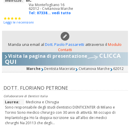
Indirizzo:
MC
:
Via Montefogliano 16
62012 - Civitanova Marche
Tel:
07338... vedi tutto
Leggi le recensioni
Manda una email al
Dott. Paolo Passaretti
attraverso il
Modulo
Contatti
CLICCA
Visita la pagina di presentazione
QUI
Marche
Dentista Macerata
Civitanova Marche
62012
DOTT. FLORIANO PETRONE
Collaboratore di Dentisti Italia
Laurea:
Medicina e Chirugia
Sono responsabile degli studi dentistici DENTICENTER di Milano e
Torino Sono medico chirurgo con 30 anni di attività. Mi occupo di
Implantologia Ho la doppia iscrizione sia all'albo dei medici
chrurghi Na 20113 che degli...