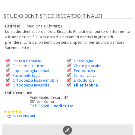
STUDIO DENTISTICO RICCARDO RINALDI
Laurea:
Medicina e Chirurgia
Lo studio dentistico del dott. Riccardo Rinaldi è un punto di riferimento
a Roma per chi è alla ricerca di un team di dentisti in grado di
prendersi cura dei pazienti con servizi specifici per adulti e bambini.
Saremo lieti di...
Protesi dentarie
Gnatologia
Faccette estetiche
Chirurgia orale
Implantologia dentale
Pedodonzia
Parodontologia
Conservativa
Ortodonzia fissa e mobile
Endodonzia
Ortodonzia invisibile
Filler labbra
Indirizzo:
RM
:
Viale Giulio Cesare 47
00195 - Roma
Tel:
06326... vedi tutto
Leggi le recensioni