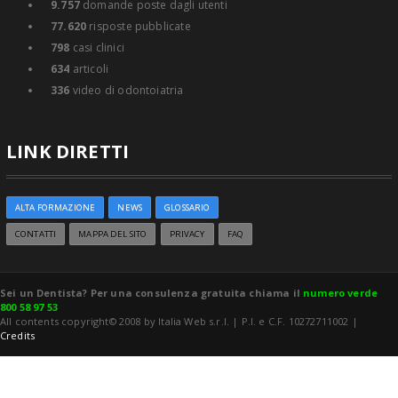
9.757
domande poste dagli utenti
77.620
risposte pubblicate
798
casi clinici
634
articoli
336
video di odontoiatria
LINK DIRETTI
ALTA FORMAZIONE
NEWS
GLOSSARIO
CONTATTI
MAPPA DEL SITO
PRIVACY
FAQ
Sei un Dentista? Per una consulenza gratuita chiama il
numero verde
800 58 97 53
All contents copyright© 2008 by Italia Web s.r.l. | P.I. e C.F. 10272711002 |
Credits