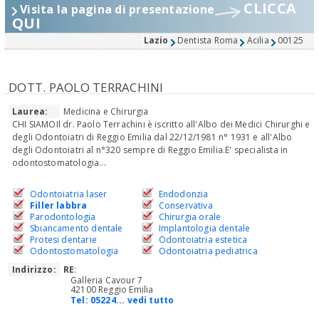
CLICCA
Visita la pagina di presentazione
QUI
Lazio
Dentista Roma
Acilia
00125
DOTT. PAOLO TERRACHINI
Laurea:
Medicina e Chirurgia
CHI SIAMOIl dr. Paolo Terrachini è iscritto all'Albo dei Medici Chirurghi e
degli Odontoiatri di Reggio Emilia dal 22/12/1981 n° 1931 e all'Albo
degli Odontoiatri al n°320 sempre di Reggio Emilia.E' specialista in
odontostomatologia...
Odontoiatria laser
Endodonzia
Filler labbra
Conservativa
Parodontologia
Chirurgia orale
Sbiancamento dentale
Implantologia dentale
Protesi dentarie
Odontoiatria estetica
Odontostomatologia
Odontoiatria pediatrica
Indirizzo:
RE
:
Galleria Cavour 7
42100 Reggio Emilia
Tel:
05224... vedi tutto