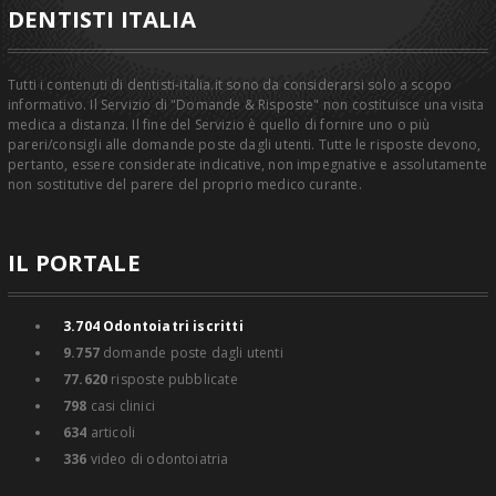
DENTISTI ITALIA
radiazioni.
E' possibile trattare i Pazienti con particolare "paura del dentista",
in sedazione cosciente in studio grazie al fatto che il dr Caruso è
Tutti i contenuti di dentisti-italia.it sono da considerarsi solo a scopo
un odontoiatra sedazionista (master conseguito presso Università
informativo. Il Servizio di "Domande & Risposte" non costituisce una visita
di Padova)
medica a distanza. Il fine del Servizio è quello di fornire uno o più
pareri/consigli alle domande poste dagli utenti. Tutte le risposte devono,
Si eseguono esami istologici delle biopsie in collaborazione con
pertanto, essere considerate indicative, non impegnative e assolutamente
un vicino O.C. Lo studio rispetta la legge sull'abbattimento delle
non sostitutive del parere del proprio medico curante.
barriere architettoniche ed è situato fronte strada, facilmente
fruibile anche da persone diversamente abili.
* SEDAZIONE COSCIENTE *
IL PORTALE
TRATTAMENTI ODONTOIATRICI IN ANSIOLISI
3.704
Odontoiatri iscritti
9.757
domande poste dagli utenti
77.620
risposte pubblicate
798
casi clinici
634
articoli
336
video di odontoiatria