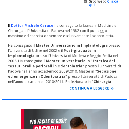
Sito web:
Clicca
qui
Il
Dottor Michele Caruso
ha conseguito la laurea in Medicina e
Chirurgia all'Università di Padova nel 1982 con il punteggio
massimo ed esercita da sempre esclusivamente l'odontoiatria.
Ha conseguito il
Master Universitario in Implantologia
presso
l'Università di Udine nel 2002 e il
Post-graduate in
Implantologia
presso l'Università di Modena e Reggio Emilia nel
2008. Ha conseguito il
Master universitario in "Estetica dei
tessuti orali e periorali in Odontoiatria"
presso l'Università di
Padova nell'anno accademico 2009/2010. Master in
"Sedazione
ed emergenze in Odontoiatria"
presso l'Università di Padova
nell'anno accademico 2010/2011. Perfezionato in
"Chirurgia
Orale"
presso l'Università di Padova nell'anno accademico
CONTINUA A LEGGERE
2011/2012. Perfezionando in
"Implantologia computer-
guidata"
presso l'Università di Padova nell'anno accademico
2012/2013.
Il
Dr Fabio Fioroni,
odontoiatra, è esperto in endodonzia è ha
eseguito migliaia di cure canalari presso lo studio del dr Caruso in
circa 10 anni di collaborazione.