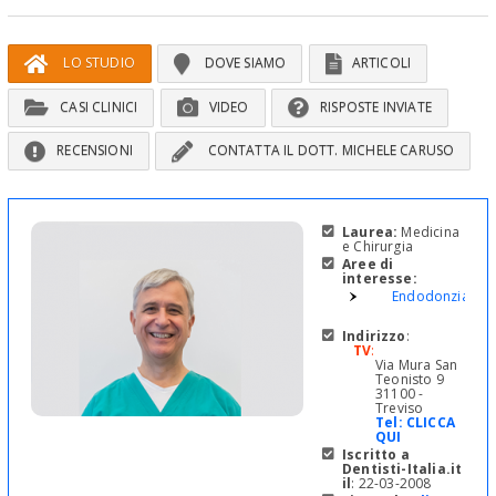
LO STUDIO
DOVE SIAMO
ARTICOLI
CASI CLINICI
VIDEO
RISPOSTE INVIATE
RECENSIONI
CONTATTA IL DOTT. MICHELE CARUSO
Laurea:
Medicina
e Chirurgia
Aree di
interesse:
Endodonzia
Indirizzo
:
TV
:
Via Mura San
Teonisto 9
31100 -
Treviso
Tel:
CLICCA
QUI
Iscritto a
Dentisti-Italia.it
il
: 22-03-2008