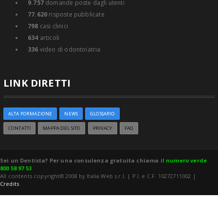
9.757
domande poste dagli utenti
77.620
risposte pubblicate
798
casi clinici
634
articoli
336
video di odontoiatria
LINK DIRETTI
ALTA FORMAZIONE
NEWS
GLOSSARIO
CONTATTI
MAPPA DEL SITO
PRIVACY
FAQ
Sei un Dentista? Per una consulenza gratuita chiama il
numero verde
800 58 97 53
All contents copyright© 2008 by Italia Web s.r.l. | P.I. e C.F. 10272711002 |
Credits