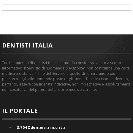
DENTISTI ITALIA
Tutti i contenuti di dentisti-italia.it sono da considerarsi solo a scopo
informativo. Il Servizio di "Domande & Risposte" non costituisce una visita
medica a distanza. Il fine del Servizio è quello di fornire uno o più
pareri/consigli alle domande poste dagli utenti. Tutte le risposte devono,
pertanto, essere considerate indicative, non impegnative e assolutamente
non sostitutive del parere del proprio medico curante.
IL PORTALE
3.704
Odontoiatri iscritti