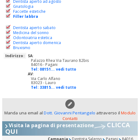
Dentista aperto ad agosto
Gnatologia
Faccette estetiche
Filler labbra
Dentista aperto sabato
Medicina del sonno
Odontoiatria estetica
Dentista aperto domenica
Bruxismo
Indirizzo:
SA
:
Palazzo Rhea Via Taurano 82bis
84016 - Pagani
Tel:
08151... vedi tutto
AV
:
Via Carlo Alfano
83023 - Lauro
Tel:
33815... vedi tutto
Manda una email al
Dott. Giovanni Pentangelo
attraverso il
Modulo
Contatti
CLICCA
Visita la pagina di presentazione
QUI
Campania
Dentista Salerno
Pagani
84016