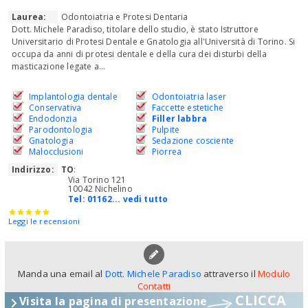
Laurea:
Odontoiatria e Protesi Dentaria
Dott. Michele Paradiso, titolare dello studio, è stato Istruttore
Universitario di Protesi Dentale e Gnatologia all'Università di Torino. Si
occupa da anni di protesi dentale e della cura dei disturbi della
masticazione legate a...
Implantologia dentale
Odontoiatria laser
Conservativa
Faccette estetiche
Endodonzia
Filler labbra
Parodontologia
Pulpite
Gnatologia
Sedazione cosciente
Malocclusioni
Piorrea
Indirizzo:
TO
:
Via Torino 121
10042 Nichelino
Tel:
01162... vedi tutto
Leggi le recensioni
Manda una email al
Dott. Michele Paradiso
attraverso il
Modulo
Contatti
CLICCA
Visita la pagina di presentazione