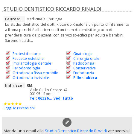
STUDIO DENTISTICO RICCARDO RINALDI
Laurea:
Medicina e Chirurgia
Lo studio dentistico del dott. Riccardo Rinaldi è un punto di riferimento
a Roma per chi è alla ricerca di un team di dentisti in grado di
prendersi cura dei pazienti con servizi specifici per adulti e bambini.
Saremo lieti di...
Protesi dentarie
Gnatologia
Faccette estetiche
Chirurgia orale
Implantologia dentale
Pedodonzia
Parodontologia
Conservativa
Ortodonzia fissa e mobile
Endodonzia
Ortodonzia invisibile
Filler labbra
Indirizzo:
RM
:
Viale Giulio Cesare 47
00195 - Roma
Tel:
06326... vedi tutto
Leggi le recensioni
Manda una email alla
Studio Dentistico Riccardo RInaldi
attraverso il