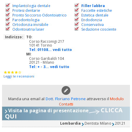
Implantologia dentale
Filler labbra
Protesi dentarie
Faccette estetiche
Pronto Soccorso Odontoiatrico
Estetica dentale
Parodontologia
Endodonzia
Ortodonzia invisibile
Conservativa
Odontoiatria laser
Sedazione cosciente
Indirizzo:
TO
:
Corso Racconigi 217
10141 Torino
Tel:
01108... vedi tutto
MI
:
Corso Garibaldi 104
20121 - Milano
Tel:
+ - 3... vedi tutto
Leggi le recensioni
Manda una email al
Dott. Floriano Petrone
attraverso il
Modulo
Contatti
CLICCA
Visita la pagina di presentazione
QUI
Lombardia
Dentista Milano
20121