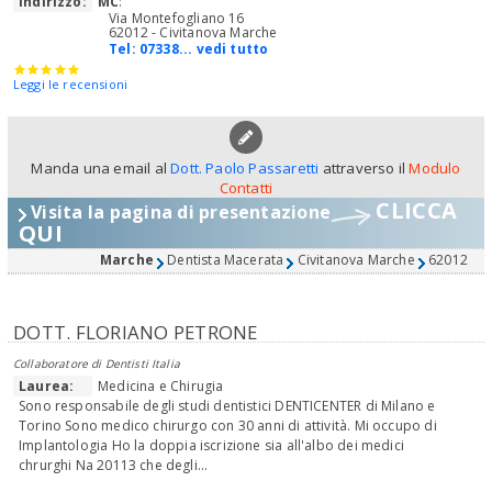
Indirizzo:
MC
:
Via Montefogliano 16
62012 - Civitanova Marche
Tel:
07338... vedi tutto
Leggi le recensioni
Manda una email al
Dott. Paolo Passaretti
attraverso il
Modulo
Contatti
CLICCA
Visita la pagina di presentazione
QUI
Marche
Dentista Macerata
Civitanova Marche
62012
DOTT. FLORIANO PETRONE
Collaboratore di Dentisti Italia
Laurea:
Medicina e Chirugia
Sono responsabile degli studi dentistici DENTICENTER di Milano e
Torino Sono medico chirurgo con 30 anni di attività. Mi occupo di
Implantologia Ho la doppia iscrizione sia all'albo dei medici
chrurghi Na 20113 che degli...