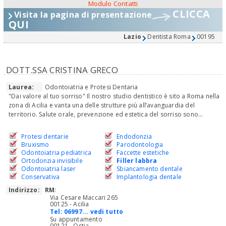
Modulo Contatti
CLICCA
Visita la pagina di presentazione
QUI
Lazio
Dentista Roma
00195
DOTT.SSA CRISTINA GRECO
Laurea:
Odontoiatria e Protesi Dentaria
"Dai valore al tuo sorriso" Il nostro studio dentistico è sito a Roma nella
zona di Acilia e vanta una delle strutture più all’avanguardia del
territorio. Salute orale, prevenzione ed estetica del sorriso sono...
Protesi dentarie
Endodonzia
Bruxismo
Parodontologia
Odontoiatria pediatrica
Faccette estetiche
Ortodonzia invisibile
Filler labbra
Odontoiatria laser
Sbiancamento dentale
Conservativa
Implantologia dentale
Indirizzo:
RM
:
Via Cesare Maccari 265
00125 - Acilia
Tel:
06997... vedi tutto
Su appuntamento
00121 - Ostia