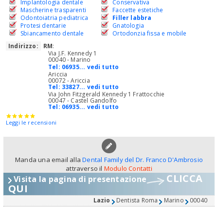
Implantologia dentale
Conservativa
Mascherine trasparenti
Faccette estetiche
Odontoiatria pediatrica
Filler labbra
Protesi dentarie
Gnatologia
Sbiancamento dentale
Ortodonzia fissa e mobile
Indirizzo:
RM
:
Via J.F. Kennedy 1
00040 - Marino
Tel:
06935... vedi tutto
Ariccia
00072 - Ariccia
Tel:
33827... vedi tutto
Via John Fitzgerald Kennedy 1 Frattocchie
00047 - Castel Gandolfo
Tel:
06935... vedi tutto
Leggi le recensioni
Manda una email alla
Dental Family del Dr. Franco D'Ambrosio
attraverso il
Modulo Contatti
CLICCA
Visita la pagina di presentazione
QUI
Lazio
Dentista Roma
Marino
00040