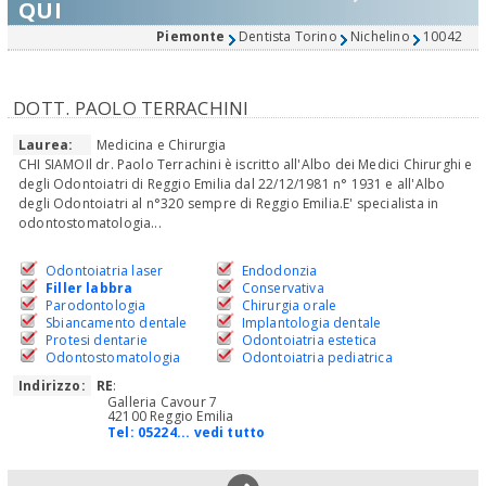
QUI
Piemonte
Dentista Torino
Nichelino
10042
DOTT. PAOLO TERRACHINI
Laurea:
Medicina e Chirurgia
CHI SIAMOIl dr. Paolo Terrachini è iscritto all'Albo dei Medici Chirurghi e
degli Odontoiatri di Reggio Emilia dal 22/12/1981 n° 1931 e all'Albo
degli Odontoiatri al n°320 sempre di Reggio Emilia.E' specialista in
odontostomatologia...
Odontoiatria laser
Endodonzia
Filler labbra
Conservativa
Parodontologia
Chirurgia orale
Sbiancamento dentale
Implantologia dentale
Protesi dentarie
Odontoiatria estetica
Odontostomatologia
Odontoiatria pediatrica
Indirizzo:
RE
:
Galleria Cavour 7
42100 Reggio Emilia
Tel:
05224... vedi tutto