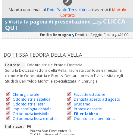
Manda una email al
Dott. Paolo Terrachini
attraverso il
Modulo
Contatti
CLICCA
Visita la pagina di presentazione
QUI
Emilia Romagna
Dentista Reggio Emilia
42100
DOTT.SSA FEDORA DELLA VELLA
Laurea:
Odontoiatria e Protesi Dentaria
Sono la Dott.ssa Fedora della Vella, laureata con lode e menzione
d’onore in Odontoiatria e Protesi Dentaria presso l’Università degli
Studi di Bari “Aldo Moro” e specializzata in Chirurgia...
Chirurgia orale
Faccette estetiche
Odontoiatria estetica
Dentista aperto ad agosto
Odontoiatria laser
Bruxismo
Implantologia dentale
Protesi dentarie
Ortodonzia invisibile
Filler labbra
Ortodonzia fissa e mobile
Odontoiatria pediatrica
Indirizzo:
FG
:
Piazza San Domenico 9
71018 - Vico del Gargano