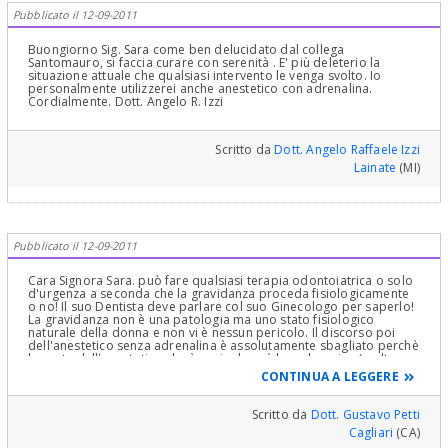
Pubblicato il 12-09-2011
Buongiorno Sig. Sara come ben delucidato dal collega
Santomauro, si faccia curare con serenità . E' più deleterio la
situazione attuale che qualsiasi intervento le venga svolto. Io
personalmente utilizzerei anche anestetico con adrenalina.
Cordialmente. Dott. Angelo R. Izzi
Scritto da
Dott. Angelo Raffaele Izzi
Lainate
(MI)
Pubblicato il 12-09-2011
Cara Signora Sara. può fare qualsiasi terapia odontoiatrica o solo
d'urgenza a seconda che la gravidanza proceda fisiologicamente
o no! Il suo Dentista deve parlare col suo Ginecologo per saperlo!
La gravidanza non è una patologia ma uno stato fisiologico
naturale della donna e non vi è nessun pericolo. Il discorso poi
dell'anestetico senza adrenalina è assolutamente sbagliato perchè
la parte dell'anestetico che è pericolosa è la carbocaina (o altro
anestetico) che ha un effetto inotropo negativo sul cuore , non
CONTINUA A LEGGERE
solo ma non dando anche la Adrenalina che ha lo scopo di
ischemizzare localmente i vasi sanguigni e quindi trattenere più a
lungo in loco lo'anestetico, esso passa il sistema vascolare
Scritto da
Dott. Gustavo Petti
periferico più velocemente, viene assorbito in massiccia quantità e
Cagliari
(CA)
agisce negativamente sul cuore o su altro, ottenendo quindi