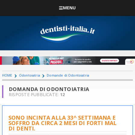
MENU
HOME
Odontoiatria
Domande di Odontoiatria
DOMANDA DI ODONTOIATRIA
RISPOSTE PUBBLICATE:
12
SONO INCINTA ALLA 33^ SETTIMANA E
SOFFRO DA CIRCA 2 MESI DI FORTI MAL
DI DENTI.