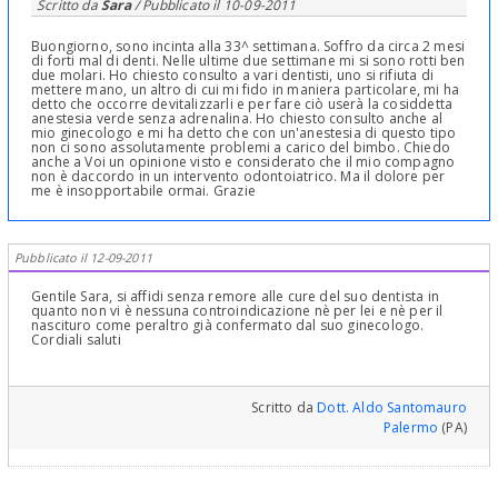
Scritto da
Sara
/ Pubblicato il
10-09-2011
Buongiorno, sono incinta alla 33^ settimana. Soffro da circa 2 mesi
di forti mal di denti. Nelle ultime due settimane mi si sono rotti ben
due molari. Ho chiesto consulto a vari dentisti, uno si rifiuta di
mettere mano, un altro di cui mi fido in maniera particolare, mi ha
detto che occorre devitalizzarli e per fare ciò userà la cosiddetta
anestesia verde senza adrenalina. Ho chiesto consulto anche al
mio ginecologo e mi ha detto che con un'anestesia di questo tipo
non ci sono assolutamente problemi a carico del bimbo. Chiedo
anche a Voi un opinione visto e considerato che il mio compagno
non è daccordo in un intervento odontoiatrico. Ma il dolore per
me è insopportabile ormai. Grazie
Pubblicato il 12-09-2011
Gentile Sara, si affidi senza remore alle cure del suo dentista in
quanto non vi è nessuna controindicazione nè per lei e nè per il
nascituro come peraltro già confermato dal suo ginecologo.
Cordiali saluti
Scritto da
Dott. Aldo Santomauro
Palermo
(PA)