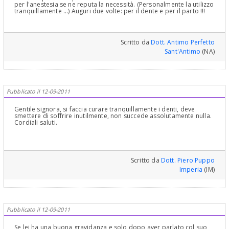
per l'anestesia se ne reputa la necessità. (Personalmente la utilizzo
tranquillamente ...) Auguri due volte: per il dente e per il parto !!!
Scritto da
Dott. Antimo Perfetto
Sant'Antimo
(NA)
Pubblicato il 12-09-2011
Gentile signora, si faccia curare tranquillamente i denti, deve
smettere di soffrire inutilmente, non succede assolutamente nulla.
Cordiali saluti.
Scritto da
Dott. Piero Puppo
Imperia
(IM)
Pubblicato il 12-09-2011
Se lei ha una buona gravidanza e solo dopo aver parlato col suo