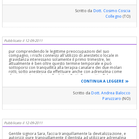
Scritto da
Dott. Cosimo Coscia
Collegno
(TO)
Pubblicato il 12-09-2011
pur comprendendo le legittime preoccupazioni del suo
compagno, i rischi connessi all'utilizzo di anestetico locale in
gravidanza interessano solamente il primo trimestre, lei
attualmente è ben oltre questo termine temporale e può
sottoporsi con tranquillità alla terapia canalare dei due molari
rotti, sotto anestesia da effettuare anche con adrenalina come
dicono giustamente i colleghi Izzi, Petti, Passaretti e Tabasso:
un'increzione di adrenaline endogene per il dolore da anestesia
CONTINUA A LEGGERE
troppo blanda mi sembra più stressante per il bambino; non
perda tempo ulteriore e si faccia curare, spiegando la situazione
al suo compagno che fortunatamente a quanto pare non deve mai
Scritto da
Dott. Andrea Balocco
aver sofferto di pulpite...
Paruzzaro
(NO)
Pubblicato il 12-09-2011
Gentile signora Sara, faccia tranquillamente la devitalizzazione, e
autorizzi pure tranquillamente il dentista ad utilizzare adrenalina