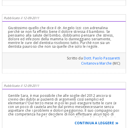
l'effetto contrario; e l'organismo sa come risponde? Risponde con
la massiccia increzione di adrenalina che è in quantità
estremamente più alte della adrenalina normalmente presente in
un anestetico, quindi in un intervento potenzialmente doloroso
come una avulsione dentale o come un intervento chirurgico
Pubblicato il 12-09-2011
parodontale o di altra natura , anche in cardiopatici e in quelle
situazioni in cui sarebbe preferibile non far arrivare al tal organo o
blatte o cuore o rene o altro o feto, adrenalina , il sistema migliore
Giustissimo quello che dice il dr. Angelo Izzi: con adrenalina
è non far soffrire minimamente affinchè l'organismo non immetta
perchè se non fa effetto bene il dolore stressa il bambino. Se
in circolo quantità massive di adrenalina endogena e il sistema più
pensiamo alla salute del bimbo, dobbiamo pensare che stress,
efficace è usare anestetico con adrenalina che tra l'altro,
dolore ed infezioni della mamma lo danneggiano seriamente,
rimanendo più a lungo in loco per il vasocostrittore, ha un effetto
mentre le cure del dentista risolvono tutto. Purchè non sia un
inotropo negativo sul cuore più leggero! Questo concetto
dentista pauroso che non sa quelle che solo le regole.
purtroppo non è recepito dalla maggior parte dei Dentisti, dei
Medici e addirittura dei Cardiologi ma col conforto degli studi e
pubblicazione scientifiche e argomentazioni portate dai più grandi
Scritto da
Dott. Paolo Passaretti
Cardiologi Italiani e del Mondo, è dimostrato che è
Civitanova Marche
(MC)
così.Cordialmente Gustavo Petti, Parodontologia, Implantologia,
Gnatologia, e Riabilitazione Orale Completa in Casi Clinici
Complessi ed Ortodonzia e Pedodonzia ed Endodonzia, la figlia
Claudia Petti, in Cagliari.
Pubblicato il 12-09-2011
Gentile Sara, è mai possibile che alle soglie del 2012 ancora si
creino dei dubbi ai pazienti di argomenti così semplici ed
elementari? Dal terzo mese in poi lei può eseguire tutte le cure (e
con un poco di cautela anche dal primo mese)necessarie senza
aspettare che i problemi e dolori peggiorino. Il suo compagno poi
che competenza ha per decidere di non effettuare alcun tipo di
cura e continuare a farla soffrire ancora? Vada subito dal dentista
e si faccia curare immediatamente e auguri per la sua gravidanza.
CONTINUA A LEGGERE
Cordialmente