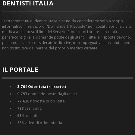
DENTISTI ITALIA
Tutti i contenuti di dentisti-italia.it sono da considerarsi solo a scopo
informativo. Il Servizio di "Domande & Risposte" non costituisce una visita
medica a distanza. Il fine del Servizio è quello di fornire uno o più
pareri/consigli alle domande poste dagli utenti. Tutte le risposte devono,
pertanto, essere considerate indicative, non impegnative e assolutamente
non sostitutive del parere del proprio medico curante.
IL PORTALE
3.704
Odontoiatri iscritti
9.757
domande poste dagli utenti
77.620
risposte pubblicate
798
casi clinici
634
articoli
336
video di odontoiatria