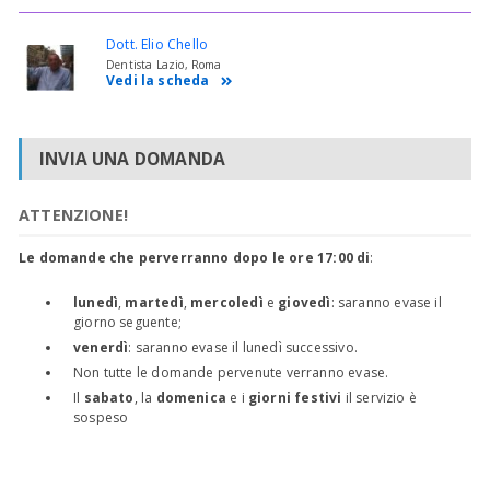
Dott. Elio Chello
Dentista Lazio, Roma
Vedi la scheda
INVIA UNA DOMANDA
ATTENZIONE!
Le domande che perverranno dopo le ore 17:00 di
:
lunedì
,
martedì
,
mercoledì
e
giovedì
: saranno evase il
giorno seguente;
venerdì
: saranno evase il lunedì successivo.
Non tutte le domande pervenute verranno evase.
Il
sabato
, la
domenica
e i
giorni festivi
il servizio è
sospeso