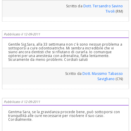
Scritto da
Dott. Tersandro Savino
Tivoli
(RM)
Pubblicato il 12-09-2011
Gentile Sig.Sara, alla 33 settimana non c'è sono nessun problema a
sottoporsi a cure odontoiatriche. Mi sembra incredibile che vi
siano ancora dentisti che si rifiutano di curarla. Io comunque
opterei per una anestesia con adrenalina, fatta lentamente.
Sicuramente da meno problemi. Cordiali saluti
Scritto da
Dott. Massimo Tabasso
Savigliano
(CN)
Pubblicato il 12-09-2011
Gentma Sara, se la gravidanza procede bene, può sottoporsi con
tranquillità alle cure necessarie per risolvere il suo caso.
Cordialmente.