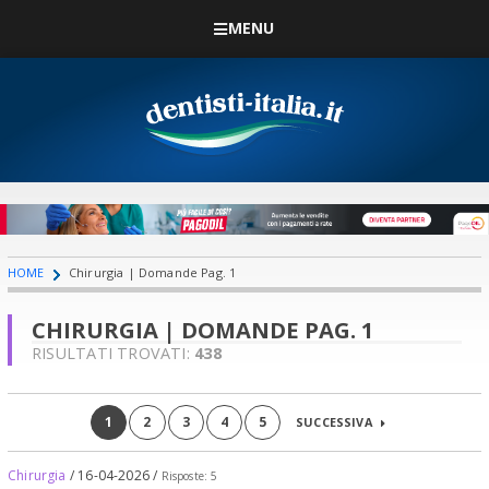
MENU
HOME
Chirurgia | Domande Pag. 1
CHIRURGIA | DOMANDE PAG. 1
RISULTATI TROVATI:
438
1
2
3
4
5
SUCCESSIVA
Chirurgia
/ 16-04-2026 /
Risposte: 5