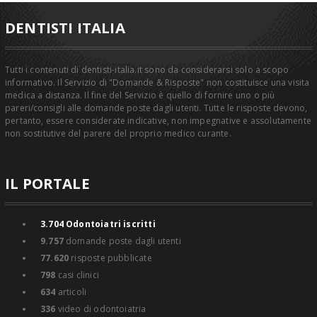
DENTISTI ITALIA
Tutti i contenuti di dentisti-italia.it sono da considerarsi solo a scopo
informativo. Il Servizio di "Domande & Risposte" non costituisce una visita
medica a distanza. Il fine del Servizio è quello di fornire uno o più
pareri/consigli alle domande poste dagli utenti. Tutte le risposte devono,
pertanto, essere considerate indicative, non impegnative e assolutamente
non sostitutive del parere del proprio medico curante.
IL PORTALE
3.704
Odontoiatri iscritti
9.757
domande poste dagli utenti
77.620
risposte pubblicate
798
casi clinici
634
articoli
336
video di odontoiatria