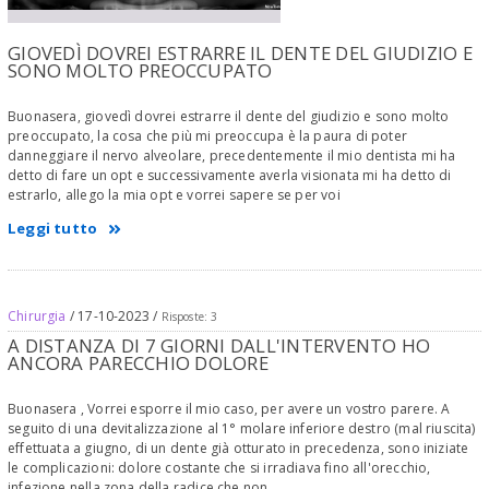
GIOVEDÌ DOVREI ESTRARRE IL DENTE DEL GIUDIZIO E
SONO MOLTO PREOCCUPATO
Buonasera, giovedì dovrei estrarre il dente del giudizio e sono molto
preoccupato, la cosa che più mi preoccupa è la paura di poter
danneggiare il nervo alveolare, precedentemente il mio dentista mi ha
detto di fare un opt e successivamente averla visionata mi ha detto di
estrarlo, allego la mia opt e vorrei sapere se per voi
Leggi tutto
Chirurgia
/ 17-10-2023 /
Risposte: 3
A DISTANZA DI 7 GIORNI DALL'INTERVENTO HO
ANCORA PARECCHIO DOLORE
Buonasera , Vorrei esporre il mio caso, per avere un vostro parere. A
seguito di una devitalizzazione al 1° molare inferiore destro (mal riuscita)
effettuata a giugno, di un dente già otturato in precedenza, sono iniziate
le complicazioni: dolore costante che si irradiava fino all'orecchio,
infezione nella zona della radice che non