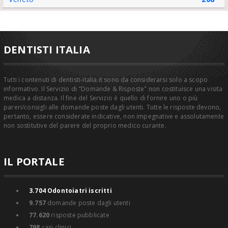
DENTISTI ITALIA
Tutti i contenuti di dentisti-italia.it sono da considerarsi solo a scopo
informativo. Il Servizio di "Domande & Risposte" non costituisce una visita
medica a distanza. Il fine del Servizio è quello di fornire uno o più
pareri/consigli alle domande poste dagli utenti. Tutte le risposte devono,
pertanto, essere considerate indicative, non impegnative e assolutamente
non sostitutive del parere del proprio medico curante.
IL PORTALE
3.704
Odontoiatri iscritti
9.757
domande poste dagli utenti
77.620
risposte pubblicate
798
casi clinici