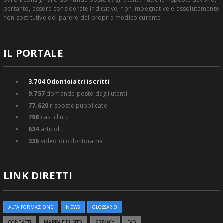
pertanto, essere considerate indicative, non impegnative e assolutamente
non sostitutive del parere del proprio medico curante.
IL PORTALE
3.704
Odontoiatri iscritti
9.757
domande poste dagli utenti
77.620
risposte pubblicate
798
casi clinici
634
articoli
336
video di odontoiatria
LINK DIRETTI
ALTA FORMAZIONE
NEWS
GLOSSARIO
CONTATTI
MAPPA DEL SITO
PRIVACY
FAQ