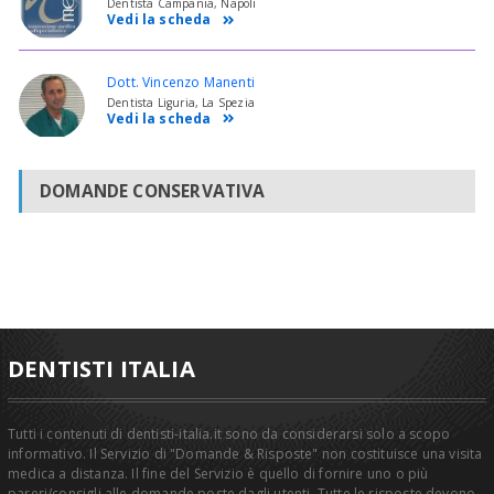
Dentista Campania, Napoli
Vedi la scheda
Dott. Vincenzo Manenti
Dentista Liguria, La Spezia
Vedi la scheda
DOMANDE CONSERVATIVA
DENTISTI ITALIA
Tutti i contenuti di dentisti-italia.it sono da considerarsi solo a scopo
informativo. Il Servizio di "Domande & Risposte" non costituisce una visita
medica a distanza. Il fine del Servizio è quello di fornire uno o più
pareri/consigli alle domande poste dagli utenti. Tutte le risposte devono,