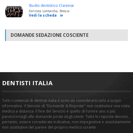
Studio dentistico Clarense
Dentista Lombardia, Brescia
Vedi la scheda
DOMANDE SEDAZIONE COSCIENTE
DENTISTI ITALIA
Tutti i contenuti di dentisti-italia.it sono da considerarsi solo a scopo
informativo. Il Servizio di "Domande & Risposte" non costituisce una visita
medica a distanza. Il fine del Servizio è quello di fornire uno o più
pareri/consigli alle domande poste dagli utenti. Tutte le risposte devono,
pertanto, essere considerate indicative, non impegnative e assolutamente
non sostitutive del parere del proprio medico curante.