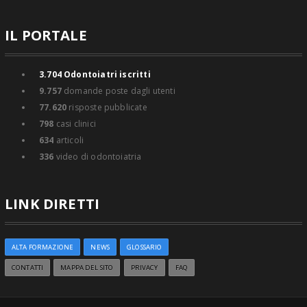
IL PORTALE
3.704
Odontoiatri iscritti
9.757
domande poste dagli utenti
77.620
risposte pubblicate
798
casi clinici
634
articoli
336
video di odontoiatria
LINK DIRETTI
ALTA FORMAZIONE
NEWS
GLOSSARIO
CONTATTI
MAPPA DEL SITO
PRIVACY
FAQ