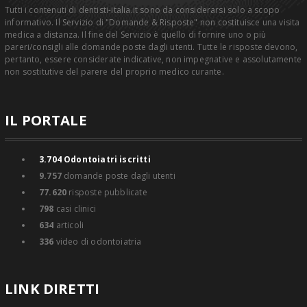
Tutti i contenuti di dentisti-italia.it sono da considerarsi solo a scopo
informativo. Il Servizio di "Domande & Risposte" non costituisce una visita
medica a distanza. Il fine del Servizio è quello di fornire uno o più
pareri/consigli alle domande poste dagli utenti. Tutte le risposte devono,
pertanto, essere considerate indicative, non impegnative e assolutamente
non sostitutive del parere del proprio medico curante.
IL PORTALE
3.704
Odontoiatri iscritti
9.757
domande poste dagli utenti
77.620
risposte pubblicate
798
casi clinici
634
articoli
336
video di odontoiatria
LINK DIRETTI