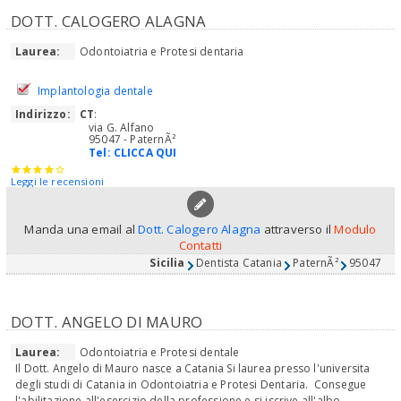
DOTT. CALOGERO ALAGNA
Laurea:
Odontoiatria e Protesi dentaria
Implantologia dentale
Indirizzo:
CT
:
via G. Alfano
95047 - PaternÃ²
Tel:
CLICCA QUI
Leggi le recensioni
Manda una email al
Dott. Calogero Alagna
attraverso il
Modulo
Contatti
Sicilia
Dentista Catania
PaternÃ²
95047
DOTT. ANGELO DI MAURO
Laurea:
Odontoiatria e Protesi dentale
Il Dott. Angelo di Mauro nasce a Catania Si laurea presso l'universita
degli studi di Catania in Odontoiatria e Protesi Dentaria. Consegue
l'abilitazione all'esercizio della professione e si iscrive all'albo...