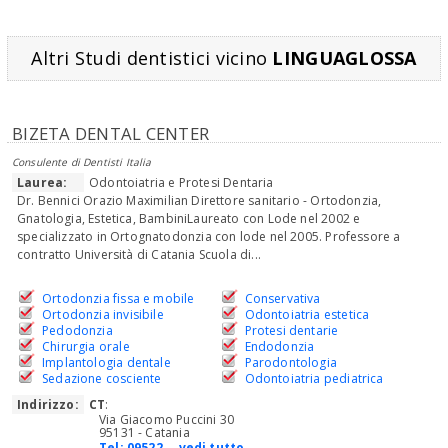
Altri Studi dentistici vicino
LINGUAGLOSSA
BIZETA DENTAL CENTER
Consulente di Dentisti Italia
Laurea:
Odontoiatria e Protesi Dentaria
Dr. Bennici Orazio Maximilian Direttore sanitario - Ortodonzia,
Gnatologia, Estetica, BambiniLaureato con Lode nel 2002 e
specializzato in Ortognatodonzia con lode nel 2005. Professore a
contratto Università di Catania Scuola di...
Ortodonzia fissa e mobile
Conservativa
Ortodonzia invisibile
Odontoiatria estetica
Pedodonzia
Protesi dentarie
Chirurgia orale
Endodonzia
Implantologia dentale
Parodontologia
Sedazione cosciente
Odontoiatria pediatrica
Indirizzo:
CT
:
Via Giacomo Puccini 30
95131 - Catania
Tel:
09522... vedi tutto