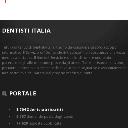
DENTISTI ITALIA
Tutti i contenuti di dentisti-italia.it sono da considerarsi solo a scopo
informativo. Il Servizio di "Domande & Risposte" non costituisce una visita
medica a distanza. Il fine del Servizio è quello di fornire uno o più
pareri/consigli alle domande poste dagli utenti. Tutte le risposte devono,
pertanto, essere considerate indicative, non impegnative e assolutamente
non sostitutive del parere del proprio medico curante.
IL PORTALE
3.704
Odontoiatri iscritti
9.757
domande poste dagli utenti
77.620
risposte pubblicate