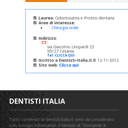
Laurea:
Odontoiatria e Protesi dentaria
Aree di interesse:
Chirurgia orale
Indirizzo
:
CT
:
via Giacomo Leopardi 23
95127 Catania
Tel:
CLICCA QUI
Iscritto a Dentisti-Italia.it il
: 12-11-2012
Sito web:
Clicca qui
DENTISTI ITALIA
Tutti i contenuti di dentisti-italia.it sono da considerarsi
solo a scopo informativo. Il Servizio di "Domande &