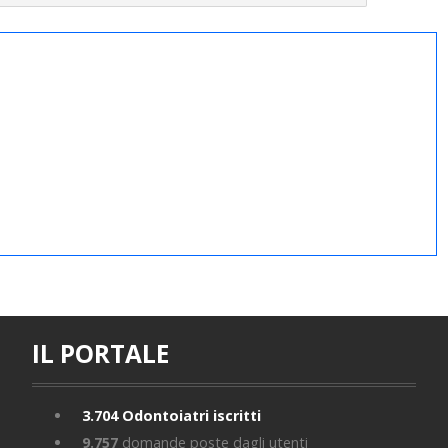
IL PORTALE
3.704
Odontoiatri iscritti
9.757
domande poste dagli utenti