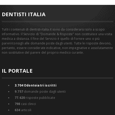
DENTISTI ITALIA
Tutti i contenuti di dentisti-italia.it sono da considerarsi solo a scopo
informativo. Il Servizio di "Domande & Risposte" non costituisce una visita
medica a distanza. Il fine del Servizio è quello di fornire uno o più
pareri/consigli alle domande poste dagli utenti. Tutte le risposte devono,
pertanto, essere considerate indicative, non impegnative e assolutamente
non sostitutive del parere del proprio medico curante.
IL PORTALE
3.704
Odontoiatri iscritti
9.757
domande poste dagli utenti
77.620
risposte pubblicate
798
casi clinici
634
articoli