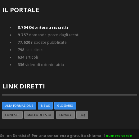
IL PORTALE
3.704
Odontoiatri iscritti
9.757
domande poste dagli utenti
77.620
risposte pubblicate
798
casi clinici
634
articoli
336
video di odontoiatria
LINK DIRETTI
ALTA FORMAZIONE
NEWS
GLOSSARIO
CONTATTI
MAPPA DEL SITO
PRIVACY
FAQ
Sei un Dentista? Per una consulenza gratuita chiama il
numero verde