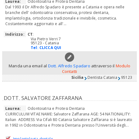
Laurea:
Odontoiatria e Protesi Dentaria
Dal 1993 il Dr Alfredo Spadaro è presente a Catania e opera nelle
branche dell' odontoiatria conservativa, protesi dentaria,
implantologia, ortodonzia tradizionale e invisibile, cosmetica.
Costantemente aggiornato e all'...
Indirizzo:
CT
:
Via Pietro Verri 7
95123 - Catania
Tel:
CLICCA QUI
Manda una email al
Dott. Alfredo Spadaro
attraverso il
Modulo
Contatti
Sicilia
Dentista Catania
95123
DOTT. SALVATORE ZAFFARANA
Laurea:
Odontoiatria e Protesi Dentaria
CURRICULUM VITAE NAME: Salvatore Zaffarana AGE: 54 NATIONALITY:
Italian ADDRESS: Via Cifali 80 Catania Salvatore Zaffarana si è laureato
in 1992 in Odontoiatria e Protesi Dentaria presso l'Università degli...
Implantologia dentale