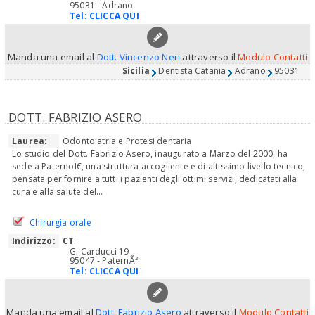
95031 - Adrano
Tel:
CLICCA QUI
Manda una email al
Dott. Vincenzo Neri
attraverso il
Modulo Contatti
Sicilia
Dentista Catania
Adrano
95031
DOTT. FABRIZIO ASERO
Laurea:
Odontoiatria e Protesi dentaria
Lo studio del Dott. Fabrizio Asero, inaugurato a Marzo del 2000, ha
sede a PaternoÌ€, una struttura accogliente e di altissimo livello tecnico,
pensata per fornire a tutti i pazienti degli ottimi servizi, dedicatati alla
cura e alla salute del...
Chirurgia orale
Indirizzo:
CT
:
G. Carducci 19
95047 - PaternÃ²
Tel:
CLICCA QUI
Manda una email al
Dott. Fabrizio Asero
attraverso il
Modulo Contatti