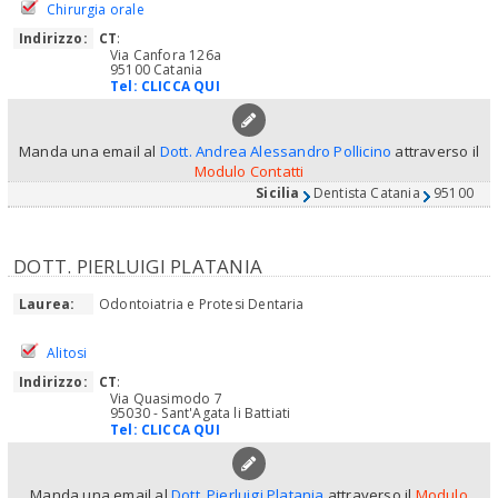
Chirurgia orale
Indirizzo:
CT
:
Via Canfora 126a
95100 Catania
Tel:
CLICCA QUI
Manda una email al
Dott. Andrea Alessandro Pollicino
attraverso il
Modulo Contatti
Sicilia
Dentista Catania
95100
DOTT. PIERLUIGI PLATANIA
Laurea:
Odontoiatria e Protesi Dentaria
Alitosi
Indirizzo:
CT
:
Via Quasimodo 7
95030 - Sant'Agata li Battiati
Tel:
CLICCA QUI
Manda una email al
Dott. Pierluigi Platania
attraverso il
Modulo