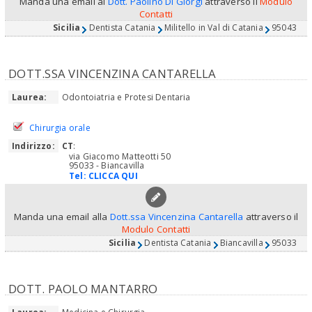
Manda una email al
Dott. Paolino Di Giorgi
attraverso il
Modulo
Contatti
Sicilia
Dentista Catania
Militello in Val di Catania
95043
DOTT.SSA VINCENZINA CANTARELLA
Laurea:
Odontoiatria e Protesi Dentaria
Chirurgia orale
Indirizzo:
CT
:
via Giacomo Matteotti 50
95033 - Biancavilla
Tel:
CLICCA QUI
Manda una email alla
Dott.ssa Vincenzina Cantarella
attraverso il
Modulo Contatti
Sicilia
Dentista Catania
Biancavilla
95033
DOTT. PAOLO MANTARRO