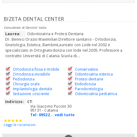
BIZETA DENTAL CENTER
Consulente di Dentisti Italia
Laurea:
Odontoiatria e Protesi Dentaria
Dr. Bennici Orazio Maximilian Direttore sanitario - Ortodonzia,
Gnatologia, Estetica, BambiniLaureato con Lode nel 2002 e
specializzato in Ortognatodonzia con lode nel 2005. Professore a
contratto Università di Catania Scuola di...
Ortodonzia fissa e mobile
Conservativa
Ortodonzia invisibile
Odontoiatria estetica
Pedodonzia
Protesi dentarie
Chirurgia orale
Endodonzia
Implantologia dentale
Parodontologia
Sedazione cosciente
Odontoiatria pediatrica
Indirizzo:
CT
:
Via Giacomo Puccini 30
95131 - Catania
Tel:
09522... vedi tutto
Leggi le recensioni