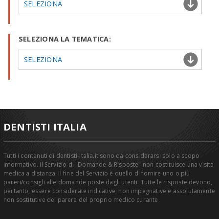
SELEZIONA
SELEZIONA LA TEMATICA:
SELEZIONA
DENTISTI ITALIA
Tutti i contenuti di dentisti-italia.it sono da considerarsi solo a scopo
informativo. Il Servizio di "Domande & Risposte" non costituisce una visita
medica a distanza. Il fine del Servizio è quello di fornire uno o più
pareri/consigli alle domande poste dagli utenti. Tutte le risposte devono,
pertanto, essere considerate indicative, non impegnative e assolutamente
non sostitutive del parere del proprio medico curante.