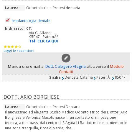
Laurea:
Odontoiatria e Protesi dentaria
Implantologia dentale
Indirizzo:
CT
:
via G. Alfano
95047 - PaternÃ²
Tel:
CLICCA QUI
Leggi le recensioni
Manda una email al
Dott. Calogero Alagna
attraverso il
Modulo
Contatti
Sicilia
Dentista Catania
PaternÃ²
95047
DOTT. ARIO BORGHESE
Laurea:
Odontoiatria e Protesi Dentaria
Il nuovissimo ed elegante Studio Medico Odontoiatrico dei Dottori Ario
Borghese e Veronica Masoli, nasce in un contesto di innovazione
tecnica, a due passi dal centro di S.Agata Li Battiati ma nel contempo in
una zona tranquilla, ricca di verde, che...