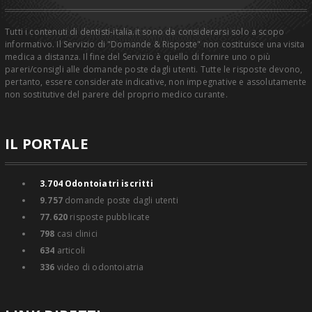
Tutti i contenuti di dentisti-italia.it sono da considerarsi solo a scopo
informativo. Il Servizio di "Domande & Risposte" non costituisce una visita
medica a distanza. Il fine del Servizio è quello di fornire uno o più
pareri/consigli alle domande poste dagli utenti. Tutte le risposte devono,
pertanto, essere considerate indicative, non impegnative e assolutamente
non sostitutive del parere del proprio medico curante.
IL PORTALE
3.704
Odontoiatri iscritti
9.757
domande poste dagli utenti
77.620
risposte pubblicate
798
casi clinici
634
articoli
336
video di odontoiatria