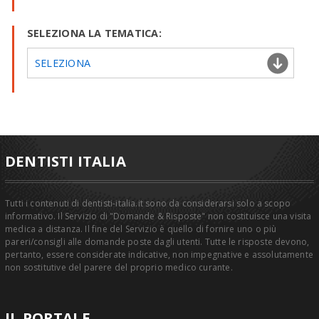
SELEZIONA LA TEMATICA:
SELEZIONA
DENTISTI ITALIA
Tutti i contenuti di dentisti-italia.it sono da considerarsi solo a scopo
informativo. Il Servizio di "Domande & Risposte" non costituisce una visita
medica a distanza. Il fine del Servizio è quello di fornire uno o più
pareri/consigli alle domande poste dagli utenti. Tutte le risposte devono,
pertanto, essere considerate indicative, non impegnative e assolutamente
non sostitutive del parere del proprio medico curante.
IL PORTALE