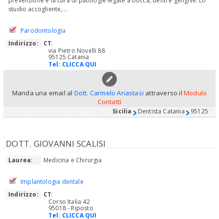
prevenzione e la cura di patologie legate a bocca, denti e gengive. Lo
studio accogliente,...
Parodontologia
Indirizzo:
CT
:
via Pietro Novelli 88
95125 Catania
Tel:
CLICCA QUI
Manda una email al
Dott. Carmelo Anastasi
attraverso il
Modulo
Contatti
Sicilia
Dentista Catania
95125
DOTT. GIOVANNI SCALISI
Laurea:
Medicina e Chirurgia
Implantologia dentale
Indirizzo:
CT
:
Corso Italia 42
95018 - Riposto
Tel:
CLICCA QUI