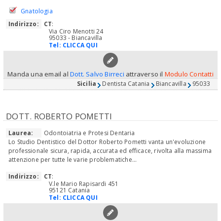
Gnatologia
Indirizzo:
CT
:
Via Ciro Menotti 24
95033 - Biancavilla
Tel:
CLICCA QUI
Manda una email al
Dott. Salvo Birreci
attraverso il
Modulo Contatti
Sicilia
Dentista Catania
Biancavilla
95033
DOTT. ROBERTO POMETTI
Laurea:
Odontoiatria e Protesi Dentaria
Lo Studio Dentistico del Dottor Roberto Pometti vanta un'evoluzione
professionale sicura, rapida, accurata ed efficace, rivolta alla massima
attenzione per tutte le varie problematiche...
Indirizzo:
CT
:
V.le Mario Rapisardi 451
95121 Catania
Tel:
CLICCA QUI