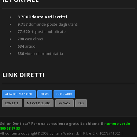
3.704
Odontoiatri iscritti
9.757
domande poste dagli utenti
77.620
risposte pubblicate
798
casi clinici
634
articoli
336
video di odontoiatria
LINK DIRETTI
ALTA FORMAZIONE
NEWS
GLOSSARIO
CONTATTI
MAPPA DEL SITO
PRIVACY
FAQ
Sei un Dentista? Per una consulenza gratuita chiama il
numero verde
800 58 97 53
All contents copyright© 2008 by Italia Web s.r.l. | P.I. e C.F. 10272711002 |