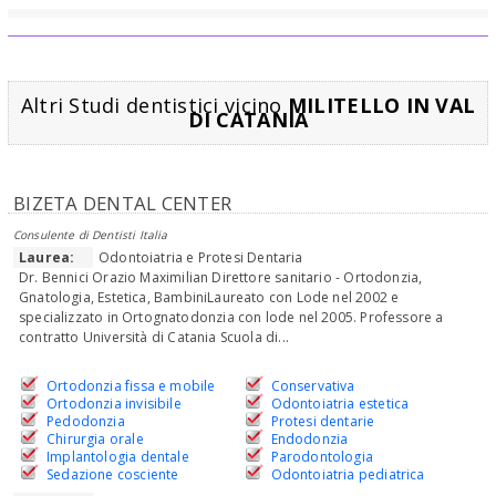
Altri Studi dentistici vicino
MILITELLO IN VAL
DI CATANIA
BIZETA DENTAL CENTER
Consulente di Dentisti Italia
Laurea:
Odontoiatria e Protesi Dentaria
Dr. Bennici Orazio Maximilian Direttore sanitario - Ortodonzia,
Gnatologia, Estetica, BambiniLaureato con Lode nel 2002 e
specializzato in Ortognatodonzia con lode nel 2005. Professore a
contratto Università di Catania Scuola di...
Ortodonzia fissa e mobile
Conservativa
Ortodonzia invisibile
Odontoiatria estetica
Pedodonzia
Protesi dentarie
Chirurgia orale
Endodonzia
Implantologia dentale
Parodontologia
Sedazione cosciente
Odontoiatria pediatrica