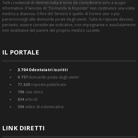
Tutti i contenuti di dentisti-italia.it sono da considerarsi solo a scopo
informativo. Il Servizio di "Domande & Risposte" non costituisce una visita
medica a distanza. Il fine del Servizio è quello di fornire uno o più
pareri/consigli alle domande poste dagli utenti. Tutte le risposte devono,
pertanto, essere considerate indicative, non impegnative e assolutamente
non sostitutive del parere del proprio medico curante.
IL PORTALE
3.704
Odontoiatri iscritti
9.757
domande poste dagli utenti
77.620
risposte pubblicate
798
casi clinici
634
articoli
336
video di odontoiatria
LINK DIRETTI