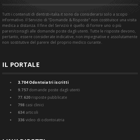
Tutti i contenuti di dentisti-italia.it sono da considerarsi solo a scopo
informativo. Il Servizio di "Domande & Risposte" non costituisce una visita
medica a distanza. Il fine del Servizio è quello di fornire uno o più
pareri/consigli alle domande poste dagli utenti. Tutte le risposte devono,
pertanto, essere considerate indicative, non impegnative e assolutamente
non sostitutive del parere del proprio medico curante.
IL PORTALE
3.704
Odontoiatri iscritti
9.757
domande poste dagli utenti
77.620
risposte pubblicate
798
casi clinici
634
articoli
336
video di odontoiatria