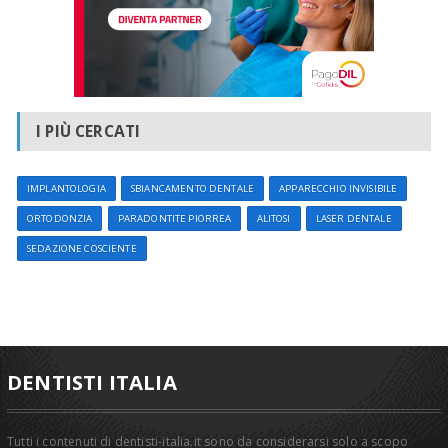
I PIÙ CERCATI
IMPLANTOLOGIA
SBIANCAMENTO DENTALE
APPARECCHIO INVISIBILE
ORTODONZIA
PARADONTITE PIORREA
ALITOSI
LASER DENTALE
SEDAZIONE COSCIENTE
DENTISTI ITALIA
Tutti i contenuti di dentisti-italia.it sono da considerarsi solo a scopo