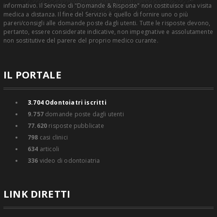
informativo. Il Servizio di "Domande & Risposte" non costituisce una visita
medica a distanza. Il fine del Servizio è quello di fornire uno o più
pareri/consigli alle domande poste dagli utenti. Tutte le risposte devono,
pertanto, essere considerate indicative, non impegnative e assolutamente
non sostitutive del parere del proprio medico curante.
IL PORTALE
3.704
Odontoiatri iscritti
9.757
domande poste dagli utenti
77.620
risposte pubblicate
798
casi clinici
634
articoli
336
video di odontoiatria
LINK DIRETTI