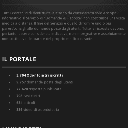
Tutti i contenuti di dentisti-italia.it sono da considerarsi solo a scopo
informativo. Il Servizio di "Domande & Risposte" non costituisce una visita
medica a distanza. Il fine del Servizio è quello di fornire uno o più
pareri/consigli alle domande poste dagli utenti. Tutte le risposte devono,
pertanto, essere considerate indicative, non impegnative e assolutamente
non sostitutive del parere del proprio medico curante.
IL PORTALE
3.704
Odontoiatri iscritti
9.757
domande poste dagli utenti
77.620
risposte pubblicate
798
casi clinici
634
articoli
336
video di odontoiatria