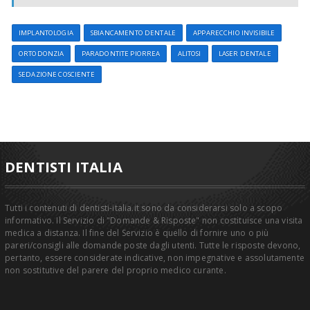
IMPLANTOLOGIA
SBIANCAMENTO DENTALE
APPARECCHIO INVISIBILE
ORTODONZIA
PARADONTITE PIORREA
ALITOSI
LASER DENTALE
SEDAZIONE COSCIENTE
DENTISTI ITALIA
Tutti i contenuti di dentisti-italia.it sono da considerarsi solo a scopo
informativo. Il Servizio di "Domande & Risposte" non costituisce una visita
medica a distanza. Il fine del Servizio è quello di fornire uno o più
pareri/consigli alle domande poste dagli utenti. Tutte le risposte devono,
pertanto, essere considerate indicative, non impegnative e assolutamente
non sostitutive del parere del proprio medico curante.