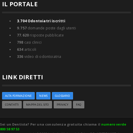
IL PORTALE
3.704
Odontoiatri iscritti
9.757
domande poste dagli utenti
77.620
risposte pubblicate
798
casi clinici
634
articoli
336
video di odontoiatria
LINK DIRETTI
ALTA FORMAZIONE
NEWS
GLOSSARIO
CONTATTI
MAPPA DEL SITO
PRIVACY
FAQ
Sei un Dentista? Per una consulenza gratuita chiama il
numero verde
800 58 97 53