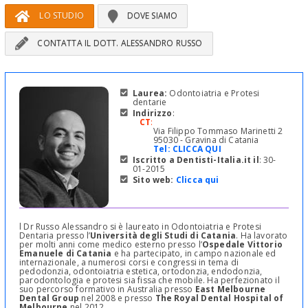
LO STUDIO
DOVE SIAMO
CONTATTA IL DOTT. ALESSANDRO RUSSO
Laurea:
Odontoiatria e Protesi
dentarie
Indirizzo
:
CT
:
Via Filippo Tommaso Marinetti 2
95030 - Gravina di Catania
Tel:
CLICCA QUI
Iscritto a Dentisti-Italia.it il
: 30-
01-2015
Sito web:
Clicca qui
l Dr Russo Alessandro si è laureato in Odontoiatria e Protesi
Dentaria presso l’
Università degli Studi di Catania
. Ha lavorato
per molti anni come medico esterno presso l’
Ospedale Vittorio
Emanuele di Catania
e ha partecipato, in campo nazionale ed
internazionale, a numerosi corsi e congressi in tema di
pedodonzia, odontoiatria estetica, ortodonzia, endodonzia,
parodontologia e protesi sia fissa che mobile. Ha perfezionato il
suo percorso formativo in Australia presso
East Melbourne
Dental Group
nel 2008 e presso
The Royal Dental Hospital of
Melbourne
nel 2012.