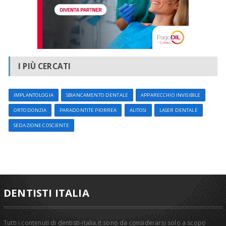
I PIÙ CERCATI
IMPLANTOLOGIA
SBIANCAMENTO DENTALE
APPARECCHIO INVISIBILE
ORTODONZIA
PARADONTITE PIORREA
ALITOSI
LASER DENTALE
SEDAZIONE COSCIENTE
DENTISTI ITALIA
Tutti i contenuti di dentisti-italia.it sono da considerarsi solo a scopo