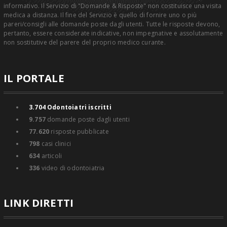
informativo. Il Servizio di "Domande & Risposte" non costituisce una visita
medica a distanza. Il fine del Servizio è quello di fornire uno o più
pareri/consigli alle domande poste dagli utenti. Tutte le risposte devono,
pertanto, essere considerate indicative, non impegnative e assolutamente
non sostitutive del parere del proprio medico curante.
IL PORTALE
3.704
Odontoiatri iscritti
9.757
domande poste dagli utenti
77.620
risposte pubblicate
798
casi clinici
634
articoli
336
video di odontoiatria
LINK DIRETTI