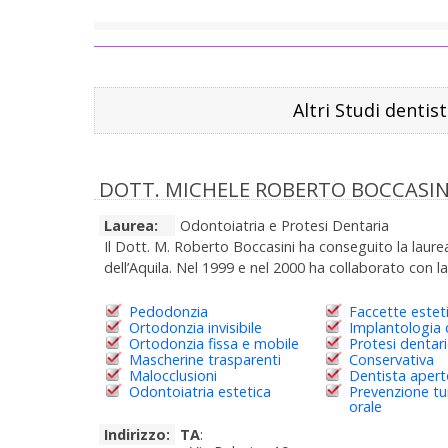
Altri Studi dentist
DOTT. MICHELE ROBERTO BOCCASIN
Laurea:
Odontoiatria e Protesi Dentaria
Il Dott. M. Roberto Boccasini ha conseguito la laurea
dell’Aquila. Nel 1999 e nel 2000 ha collaborato con la
Pedodonzia
Faccette estet
Ortodonzia invisibile
Implantologia 
Ortodonzia fissa e mobile
Protesi dentar
Mascherine trasparenti
Conservativa
Malocclusioni
Dentista aper
Odontoiatria estetica
Prevenzione t
orale
Indirizzo:
TA
: