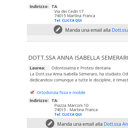
Indirizzo:
TA
:
Via dei Cedri 17
74015 Martina Franca
Tel:
CLICCA QUI
Manda una email alla
Dott.ss
DOTT.SSA ANNA ISABELLA SEMERAR
Laurea:
Odontoiatria e Protesi dentaria
La Dott.ssa Anna Isabella Semeraro, ha studiato Odon
dedicandosi comunque a tutte le discipline, è rimasta
Ortodonzia fissa e mobile
Indirizzo:
TA
:
Piazza Marconi 10
74015 - Martina Franca
Tel:
CLICCA QUI
Manda una email alla
Dott.ssa A