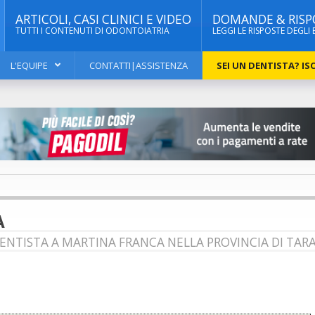
ARTICOLI, CASI CLINICI E VIDEO
DOMANDE & RISP
TUTTI I CONTENUTI DI ODONTOIATRIA
LEGGI LE RISPOSTE DEGLI 
L'EQUIPE
CONTATTI|ASSISTENZA
SEI UN DENTISTA? ISC
A
DENTISTA A MARTINA FRANCA NELLA PROVINCIA DI TAR