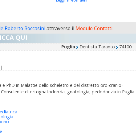
Leggi le recensioni
le Roberto Boccasini
attraverso il
Modulo Contatti
ICCA QUI
Puglia
Dentista Taranto
74100
I
e PhD in Malattie dello scheletro e del distretto oro-cranio-
de. Consulente di ortognatodonzia, gnatologia, pedodonzia in Puglia
ediatrica
ologia
sonno
e
ie