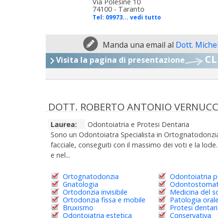
Via Polesine 10
74100 - Taranto
Tel:
09973... vedi tutto
Manda una email al
Dott. Miche
CL
Visita la pagina di presentazione
DOTT. ROBERTO ANTONIO VERNUCC
Laurea:
Odontoiatria e Protesi Dentaria
Sono un Odontoiatra Specialista in Ortognatodonzia 
facciale, conseguiti con il massimo dei voti e la lo
e nel...
Ortognatodonzia
Odontoiatria p
Gnatologia
Odontostomat
Ortodonzia invisibile
Medicina del 
Ortodonzia fissa e mobile
Patologia oral
Bruxismo
Protesi dentar
Odontoiatria estetica
Conservativa