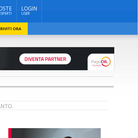
OSTE
LOGIN
ESPERTI
USER
RIVITI ORA
ANTO.