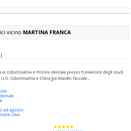
ici vicino
MARTINA FRANCA
I
 in Odontoiatria e Protesi dentale presso l’Università degli studi
 U.O. Odontoiatria e Chirurgia Maxillo facciale...
iche
dentale
ie
to ad agosto
umore cavo