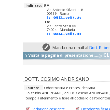
Indirizzo:
RM
:
Via Antonio Silvani 118
00139 - Roma
Tel:
06853... vedi tutto
TA
:
Via Santo Stasi 66
74024 - Manduria
Tel:
06853... vedi tutto
Manda una email al
Dott. Rober
CL
Visita la pagina di presentazione
DOTT. COSIMO ANDRISANO
Laurea:
Odontoiatria e Protesi dentaria
Lo studio ANDRISANO, del Dr. Cosimo ANDRISANO, i
tempo il riferimento e fiore all'occhiello dell'odontoi
Sedazione cosciente
Ortodonzia fissa 