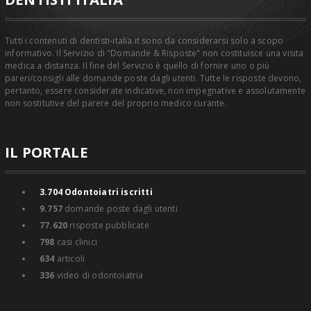
Tutti i contenuti di dentisti-italia.it sono da considerarsi solo a scopo
informativo. Il Servizio di "Domande & Risposte" non costituisce una visita
medica a distanza. Il fine del Servizio è quello di fornire uno o più
pareri/consigli alle domande poste dagli utenti. Tutte le risposte devono,
pertanto, essere considerate indicative, non impegnative e assolutamente
non sostitutive del parere del proprio medico curante.
IL PORTALE
3.704
Odontoiatri iscritti
9.757
domande poste dagli utenti
77.620
risposte pubblicate
798
casi clinici
634
articoli
336
video di odontoiatria