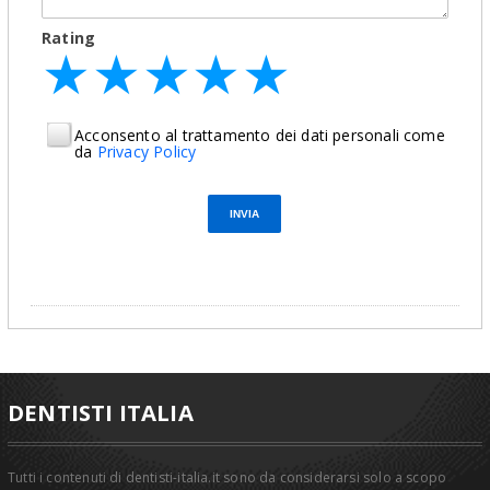
Rating
★
★
★
★
★
★
★
★
★
★
★
★
★
★
★
Acconsento al trattamento dei dati personali come
da
Privacy Policy
DENTISTI ITALIA
Tutti i contenuti di dentisti-italia.it sono da considerarsi solo a scopo