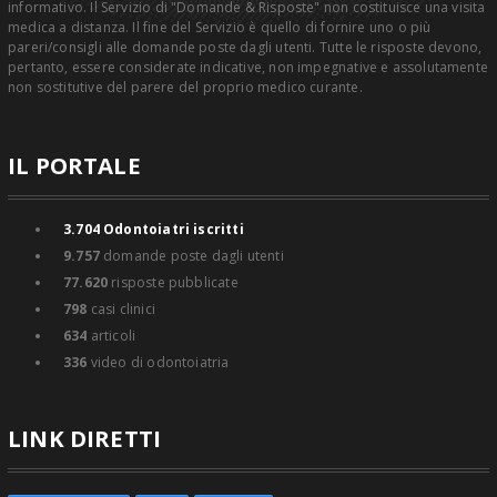
informativo. Il Servizio di "Domande & Risposte" non costituisce una visita
medica a distanza. Il fine del Servizio è quello di fornire uno o più
pareri/consigli alle domande poste dagli utenti. Tutte le risposte devono,
pertanto, essere considerate indicative, non impegnative e assolutamente
non sostitutive del parere del proprio medico curante.
IL PORTALE
3.704
Odontoiatri iscritti
9.757
domande poste dagli utenti
77.620
risposte pubblicate
798
casi clinici
634
articoli
336
video di odontoiatria
LINK DIRETTI