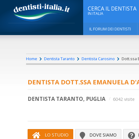
CERCA IL DENTISTA
IN ITALIA
IL FORUM DEI DENTISTI
Home
Dentista Taranto
Dentista Carosino
Dott.ssa 
DENTISTA DOTT.SSA EMANUELA D
DENTISTA TARANTO, PUGLIA
6042 visite
LO STUDIO
DOVE SIAMO