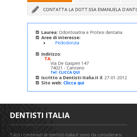
CONTATTA LA DOTT.SSA EMANUELA D'ANT
Laurea:
Odontoiatria e Protesi dentaria
Aree di interesse:
Pedodonzia
Indirizzo
:
TA
:
Via De Gasperi 147
74021 - Carosino
Tel:
CLICCA QUI
Iscritto a Dentisti-Italia.it il
: 27-01-2012
Sito web:
Clicca qui
DENTISTI ITALIA
Tutti i contenuti di dentisti-italia.it sono da considerarsi