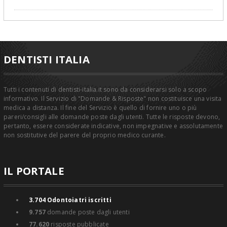
DENTISTI ITALIA
Tutti i contenuti di dentisti-italia.it sono da considerarsi solo a scopo
informativo. Il Servizio di "Domande & Risposte" non costituisce una visita
medica a distanza. Il fine del Servizio è quello di fornire uno o più
pareri/consigli alle domande poste dagli utenti. Tutte le risposte devono,
pertanto, essere considerate indicative, non impegnative e assolutamente
non sostitutive del parere del proprio medico curante.
IL PORTALE
3.704
Odontoiatri iscritti
9.757
domande poste dagli utenti
77.620
risposte pubblicate